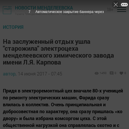
НОВОСТИ МЕНДЕЛЕЕВСКА
18+
7
Автоматическое закрытие баннера через
Газета "Менделеевские новости" - Менделеевский район
ИСТОРИЯ
На заслуженный отдых ушла
"старожила" электроцеха
менделеевского химического завода
имени Л.Я. Карпова
автор,
14 июня 2017 - 07:45
1450
0
0
Придя в электроремонтный цех вначале 80-х ученицей
по ремонту электрических машин, Фарида сразу
влилась в коллектив. Очень принципиальная и
добросовестная по характеру, она сразу пришлась «ко
двору» и была избрана комсоргом цеха. С этой
общественной нагрузкой она справлялась охотно и с