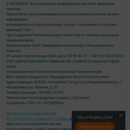
© ТАТМЕДИА. Все материалы, размещенные на сайте, защищены
законом.
Перепечатка, воспроизведение и распространение в любом объеме
информации,
размещенной на сайте, возможна только с письменного согласия
редакций СМИ.
При поддержке Республиканского агентства по печати и массовым
коммуникациям.
Наименование СМИ: Менделеевск яӊалыклары (Менделеевские
новости)
№ записи о регистрации СМИ, дата: ЭЛ № ФС 77 - 73819 от 28.09.2018
СМИ зарегистрированно Федеральной службой по надзору в сфере
связи,
информационных технологий и массовых коммуникаций
ФИО главного редактора: Искандарова Джулия Анатольевна
Адрес редакции: 423650, Республика Татарстан, Менделеевский р-н, г.
Менделеевск, ул. Фомина, д. 20
Телефон редакции: (85549) 2-14-55
Электронная почта редакции: paradox_12@mail.ru
Учредитель СМИ: АО «ТАТМЕДИА»
Антикоррупционная политика
Мы в Яндекс Дзен
АО «ТАТМЕДИА» использует «cookie»
для персонализации сервисов и
удобства пользователей сайтом.
Подписаться
Использование «cookie» можно отменить в настройках браузера.