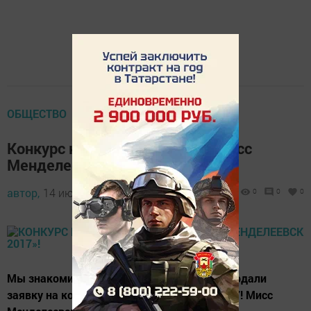
ОБЩЕСТВО
Конкурс красоты и таланта «Мисс
Менделеевск 2017»!
автор,
14 июня 2017 - 05:41
0
0
0
Мы знакомим Вас с девушками, которые подали
заявку на конкурс "Мисс Менделеевск" 2017! Мисс