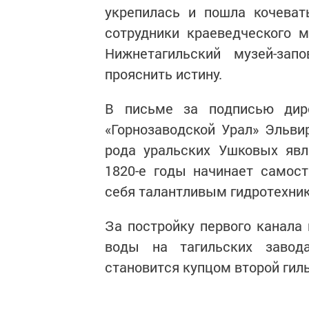
укрепилась и пошла кочеват
сотрудники краеведческого 
Нижнетагильский музей-зап
прояснить истину.
В письме за подписью дире
«Горнозаводской Урал» Эльв
рода уральских Ушковых явл
1820-е годы начинает самост
себя талантливым гидротехни
За постройку первого канала 
воды на тагильских завод
становится купцом второй гил