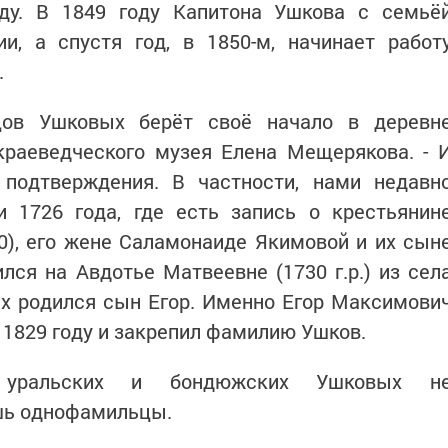
ду. В 1849 году Капитона Ушкова с семьё
и, а спустя год, в 1850-м, начинает работ
.
цов Ушковых берёт своё начало в деревн
 краеведческого музея Елена Мещерякова. - 
подтверждения. В частности, нами недавн
 1726 года, где есть запись о крестьянин
60), его жене Саламонаиде Якимовой и их сын
ся на Авдотье Матвеевне (1730 г.р.) из сел
них родился сын Егор. Именно Егор Максимови
 1829 году и закрепил фамилию Ушков.
 уральских и бондюжских Ушковых н
ишь однофамильцы.