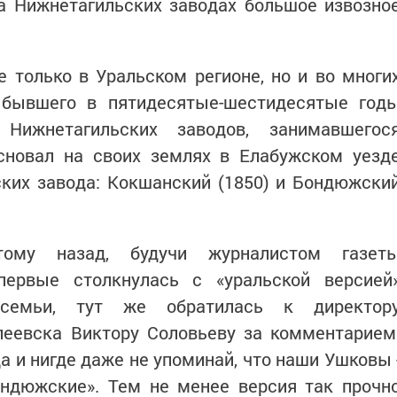
на Нижнетагильских заводах большое извозно
е только в Уральском регионе, но и во многи
 бывшего в пятидесятые-шестидесятые год
Нижнетагильских заводов, занимавшегос
сновал на своих землях в Елабужском уезд
ских завода: Кокшанский (1850) и Бондюжски
ому назад, будучи журналистом газет
первые столкнулась с «уральской версией
 семьи, тут же обратилась к директор
леевска Виктору Соловьеву за комментарием
да и нигде даже не упоминай, что наши Ушковы 
бондюжские». Тем не менее версия так прочн