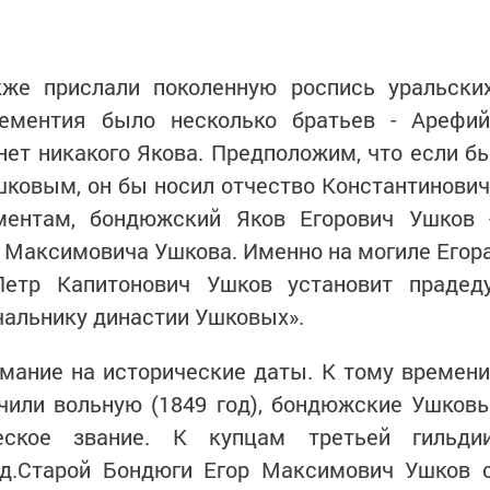
кже прислали поколенную роспись уральски
ементия было несколько братьев - Арефий
нет никакого Якова. Предположим, что если б
ковым, он бы носил отчество Константинович
ментам, бондюжский Яков Егорович Ушков 
 Максимовича Ушкова. Именно на могиле Егор
етр Капитонович Ушков установит прадед
чальнику династии Ушковых».
мание на исторические даты. К тому времени
чили вольную (1849 год), бондюжские Ушков
ское звание. К купцам третьей гильди
 д.Старой Бондюги Егор Максимович Ушков 