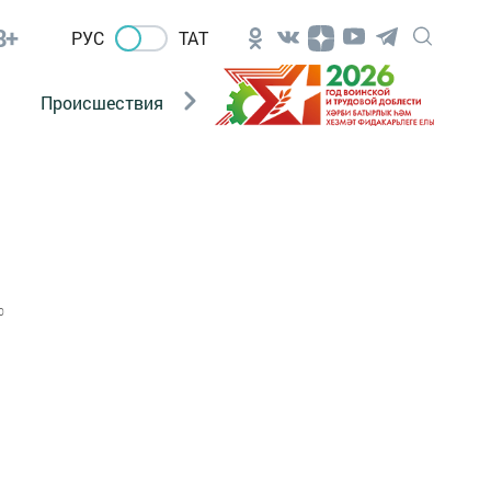
8+
РУС
ТАТ
Происшествия
Новости Госавтоинспекции
0