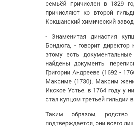
семьёй причислен в 1829 го
причисляют ко второй гильди
Кокшанский химический завод
- Знаменитая династия куп
Бондюга, - говорит директор
этому есть документальные 
найдены документы переписи
Григории Андрееве (1692 - 17
Максиме (1730). Максим женил
Икское Устье, в 1764 году у 
стал купцом третьей гильдии в
Таким образом, родство
подтверждается, они всего л