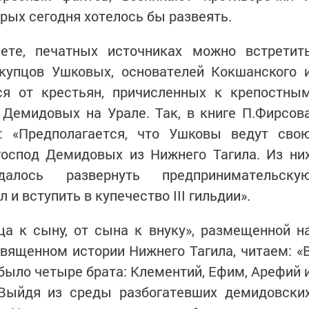
рых сегодня хотелось бы развеять.
ете, печатных источниках можно встретит
 купцов Ушковых, основателей Кокшанского 
ся от крестьян, причисленных к крепостны
Демидовых на Урале. Так, в книге П.Фирсов
: «Предполагается, что Ушковы ведут сво
господ Демидовых из Нижнего Тагила. Из ни
алось развернуть предпринимательску
 и вступить в купечество III гильдии».
ца к сыну, от сына к внуку», размещенной н
 посвященном истории Нижнего Тагила, читаем: «
было четыре брата: Клементий, Ефим, Арефий 
 Выйдя из среды разбогатевших демидовски