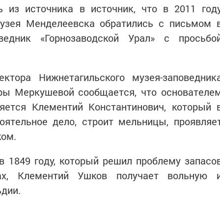
ь из источника в источник, что в 2011 год
музея Менделеевска обратились с письмом 
оведник «Горнозаводской Урал» с просьбо
ктора Нижнетагильского музея-заповедник
иры Меркушевой сообщается, что основателе
яется Клементий Константинович, который 
оятельное дело, строит мельницы, проявляе
ком.
в 1849 году, который решил проблему запасо
ах, Клементий Ушков получает вольную 
ьдии.