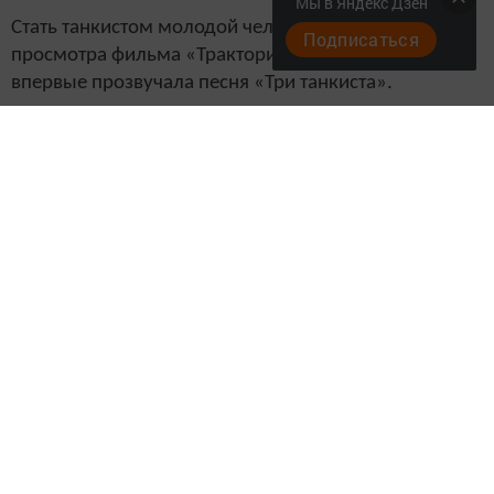
Мы в Яндекс Дзен
Стать танкистом молодой человек захотел после
Подписаться
просмотра фильма «Трактористы», в котором
впервые прозвучала песня «Три танкиста».
В 1939 году Коновалов был призван в ряды Красной
Армии. Юноша изъявил выучиться на танкиста в
Куйбышевском бронетанковом училище, которое
окончил в 1941 году. В ожесточенных боях на
фронте Коновалов не раз выпрыгивал из горящего
танка. После одного тяжелого ранения танкиста
отправили в тыл, но будущий герой потребовал
вернуть его на фронт.
Неравный бой
13 июля 1942 года в бою под Ростовом экипаж
Коновалова вступил в неравный бой с противником.
Его танк подбил 16 немецких танков, 2
бронемашины и 8 грузовиков. Когда закончились