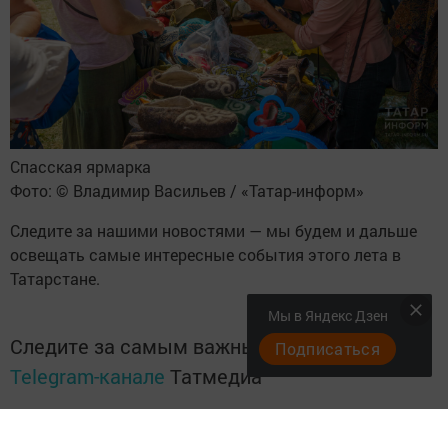
Спасская ярмарка
Фото: © Владимир Васильев / «Татар-информ»
Следите за нашими новостями
— мы будем и дальше
освещать самые интересные события этого лета в
Татарстане.
Мы в Яндекс Дзен
Следите за самым важным и интересным в
Подписаться
Telegram-канале
Татмедиа
Читайте новости Татарстана в