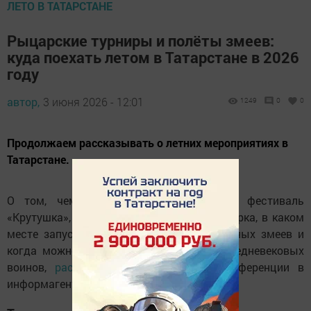
ЛЕТО В ТАТАРСТАНЕ
Рыцарские турниры и полёты змеев:
куда поехать летом в Татарстане в 2026
году
автор,
3 июня 2026 - 12:01
1249
0
0
Продолжаем рассказывать о летних мероприятиях в
Татарстане.
О том, чем удивит гостей ежегодный фестиваль
«Крутушка», где состоится Спасская ярмарка, в каком
месте запустят сразу полтысячи воздушных змеев и
когда можно будет увидеть сражения средневековых
воинов,
рассказали
участники пресс-конференции в
информагентстве «Татар-информ».