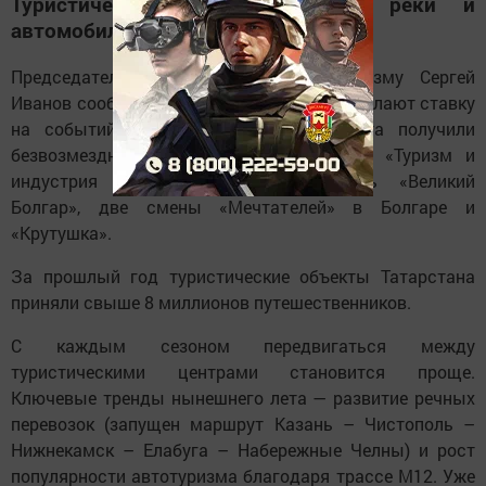
Туристические тренды сезона: реки и
автомобили
Председатель Госкомитета РТ по туризму Сергей
Иванов сообщил, что власти республики делают ставку
на событийный туризм. Четыре проекта получили
безвозмездные субсидии по нацпроекту «Туризм и
индустрия гостеприимства»: фестиваль «Великий
Болгар», две смены «Мечтателей» в Болгаре и
«Крутушка».
За прошлый год туристические объекты Татарстана
приняли свыше 8 миллионов путешественников.
С каждым сезоном передвигаться между
туристическими центрами становится проще.
Ключевые тренды нынешнего лета — развитие речных
перевозок (запущен маршрут Казань – Чистополь –
Нижнекамск – Елабуга – Набережные Челны) и рост
популярности автотуризма благодаря трассе М12. Уже