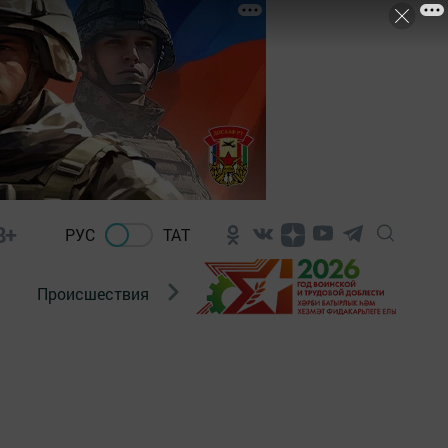
8+
РУС
ТАТ
Происшествия
Новости Госавтоинспекции