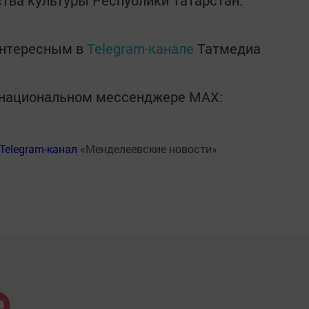
тва культуры Республики Татарстан.
интересным в
Telegram-канале
Татмедиа
в национальном мессенджере MАХ:
Telegram-канал
«Менделеевские новости»