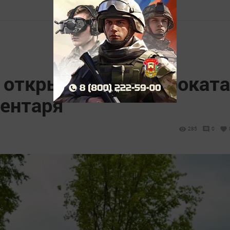
 открылся пункт проката
вентаря
285
0