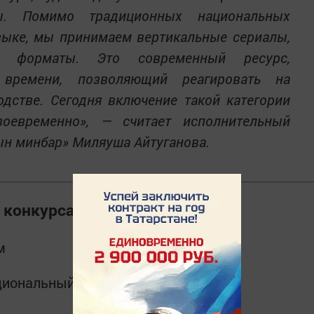
ны. Помимо традиционных национальных
зыке, мы принимаем вертикальные сериалы,
е форматы. Это современный ресурс,
 времени, позволяющий реагировать на
дстве. Сегодня включение такой категории
оевременно»
, — считает исполнительный
ын минбар» Миляуша Айтуганова.
 конкурса
м
циональный фильм