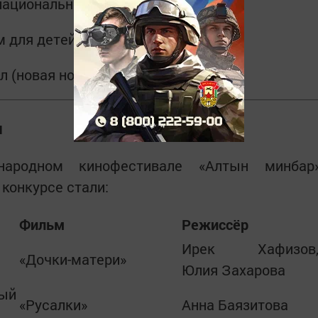
национальный фильм
 для детей
л (новая номинация)
я
ародном кинофестивале «Алтын минбар
конкурсе стали:
Фильм
Режиссёр
Ирек Хафизов
«Дочки-матери»
Юлия Захарова
ый
«Русалки»
Анна Баязитова