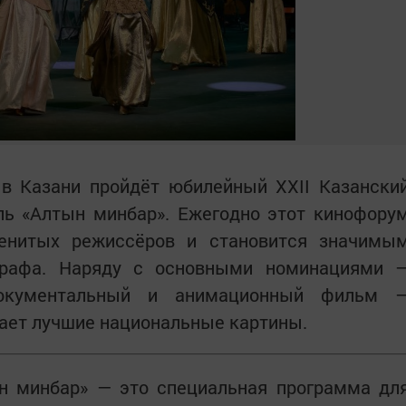
 в Казани пройдёт юбилейный XXII Казански
ь «Алтын минбар». Ежегодно этот кинофору
енитых режиссёров и становится значимы
графа. Наряду с основными номинациями 
документальный и анимационный фильм 
ает лучшие национальные картины.
н минбар» — это специальная программа дл