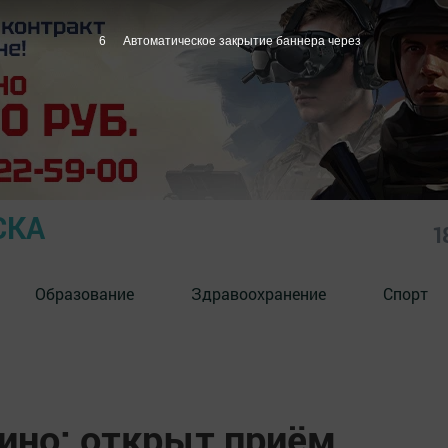
5
Автоматическое закрытие баннера через
СКА
1
Образование
Здравоохранение
Спорт
кино: открыт приём