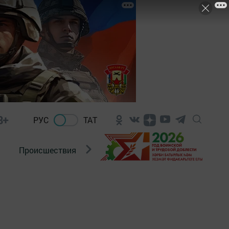
8+
РУС
ТАТ
Происшествия
Новости Госавтоинспекции