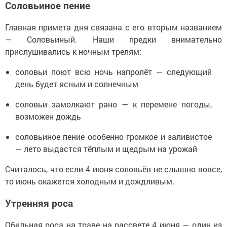
Соловьиное пение
Главная примета дня связана с его вторым названием
— Соловьиный. Наши предки внимательно
прислушивались к ночным трелям:
соловьи поют всю ночь напролёт — следующий
день будет ясным и солнечным
соловьи замолкают рано — к перемене погоды,
возможен дождь
соловьиное пение особенно громкое и заливистое
— лето выдастся тёплым и щедрым на урожай
Считалось, что если 4 июня соловьёв не слышно вовсе,
то июнь окажется холодным и дождливым.
Утренняя роса
Обильная роса на траве на рассвете 4 июня — один из