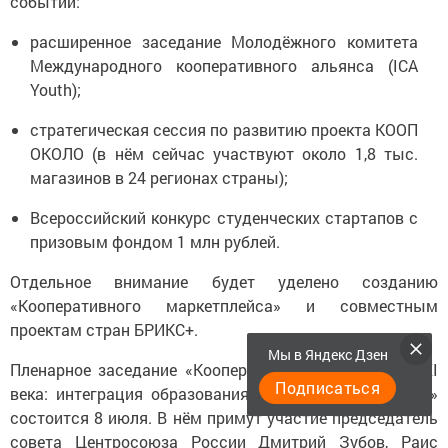
событий:
расширенное заседание Молодёжного комитета
Международного кооперативного альянса (ICA
Youth);
стратегическая сессия по развитию проекта КООП
ОКОЛО (в нём сейчас участвуют около 1,8 тыс.
магазинов в 24 регионах страны);
Всероссийский конкурс студенческих стартапов с
призовым фондом 1 млн рублей.
Отдельное внимание будет уделено созданию
«Кооперативного маркетплейса» и совместным
проектам стран БРИКС+.
Мы в Яндекс Дзен
Пленарное заседание «Кооперативная экосистема XXI
Подписаться
века: интеграция образования, бизнеса и технологий»
состоится 8 июля. В нём примут участие председатель
совета Центросоюза России Дмитрий Зубов, Раис