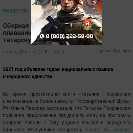
ОБЩЕСТВО
Сборная России по синхронному
плаванию может выступить под
татарскую музыку
автор,
28 июня 2009 - 06:09
189
0
0
2021 год объявлен годом национальных языков
и народного единства.
Во время презентации книги «Татьяна Покровская
и ее команда» в Казани депутат Государственной Думы
РФ Ольга Павлова рассказала, что Татьяна Покровская
получила предложение приурочить одну из программ
сборной России к Году родных языков и народного
единства Республики Татарстан,
пишет ИА «Татар-