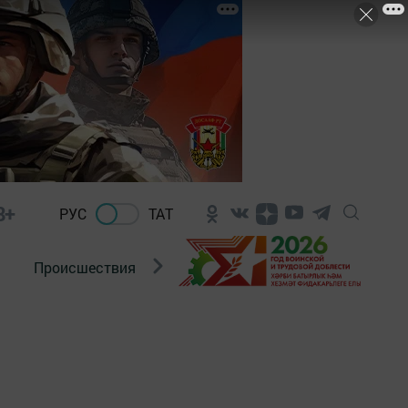
8+
РУС
ТАТ
Происшествия
Новости Госавтоинспекции