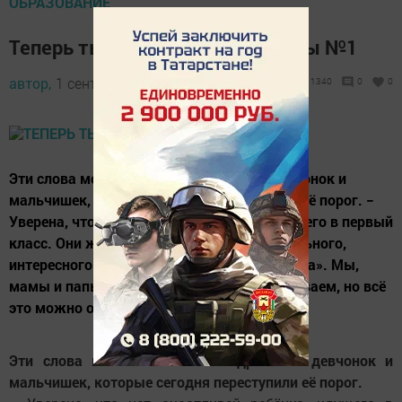
ОБРАЗОВАНИЕ
Теперь ты – первоклашка школы №1
автор,
1 сентября 2017 - 07:58
1340
0
0
Эти слова можно отнести в адрес 119 девчонок и
мальчишек, которые сегодня переступили её порог. −
Уверена, что нет счастливей ребёнка, идущего в первый
класс. Они ждут чего-то нового, замечательного,
интересного в стране под названием «Школа». Мы,
мамы и папы, конечно, волнуемся, переживаем, но всё
это можно отнести к праздничным...
Эти слова можно отнести в адрес 119 девчонок и
мальчишек, которые сегодня переступили её порог.