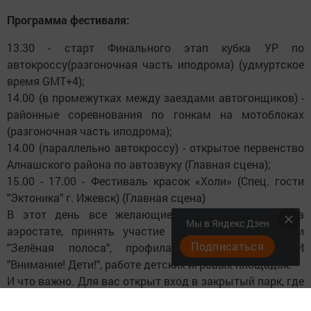
Программа фестиваля:
13.30 - старт Финального этап кубка УР по
автокроссу(разгоночная часть иподрома) (удмуртское
время GMT+4);
14.00 (в промежутках между заездами автогонщиков) -
районные соревнования по гонкам на мотоблоках
(разгоночная часть иподрома);
14.00 (параллельно автокроссу) - открытое первенство
Алнашского района по автозвуку (Главная сцена);
15.00 - 17.00 - Фестиваль красок «Холи» (Спец. гости
"Эктоника" г. Ижевск) (Главная сцена)
В этот день все желающие смогут подняться на
Мы в Яндекс Дзен
аэростате, принять участие в экологической акции
Подписаться
"Зелёная полоса", профилактической акции ГАИ
"Внимание! Дети!", работе детских игровых площадок.
И что важно. Для вас открыт вход в закрытый парк, где
вы и ваш ребёнок совершенно бесплатно можете