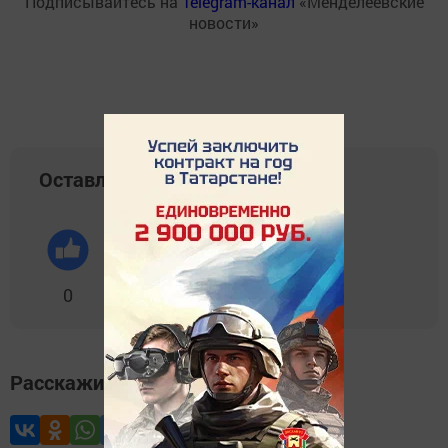
Подписывайтесь на
Telegram-канал
«Менделеевские
новости»
Оставляйте реакции
0
0
0
0
0
Расскажите друзьям