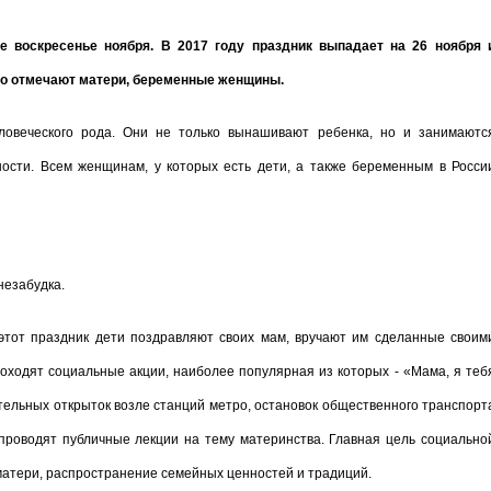
е воскресенье ноября. В 2017 году праздник выпадает на 26 ноября 
Его отмечают матери, беременные женщины.
овеческого рода. Они не только вынашивают ребенка, но и занимаютс
ности. Всем женщинам, у которых есть дети, а также беременным в Росси
незабудка.
этот праздник дети поздравляют своих мам, вручают им сделанные своим
роходят социальные акции, наиболее популярная из которых - «Мама, я теб
тельных открыток возле станций метро, остановок общественного транспорт
проводят публичные лекции на тему материнства. Главная цель социально
матери, распространение семейных ценностей и традиций.