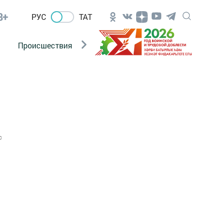
8+
РУС
ТАТ
Происшествия
Новости Госавтоинспекции
0