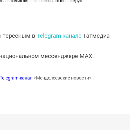
тя несколько лет она переросла во всенародную.
интересным в
Telegram-канале
Татмедиа
в национальном мессенджере MАХ:
Telegram-канал
«Менделеевские новости»