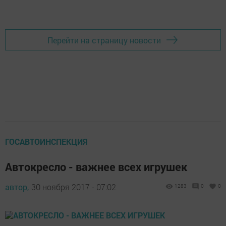
В беседе с журналистами Энгель Фаттахов заметил, что в этом году на
республиканском чемпионате представлено больше компетенций. В
прошлом году участники состязались по более чем 70 дисциплинам.
«Приехало много экспертов из других регионов, которые дают высокие
оценки организации этого чемпионата», - сообщил он.
Своими впечатлениями от участия в республиканских соревнованиях