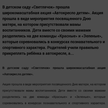
поделились и молодые профессионалы. Обладательница бронзовой
медали в компетенции «Звукорежиссура» Рита Сагитова призналась, что
для нее все задания по-своему были сложными. «Я не думала, что займу
третье место, но очень этому рада. Я впервые занималась
радиорепортажем, это было очень увлекательно. Второй год я участвую в
региональном чемпионате. Для меня это профессиональное развитие,
мотивация к дальнейшему движению», - рассказала она.
Анастасия Берсанова заняла первое место в компетенции «Дошкольное
воспитание» направления WorldSkills Junior. «Я ожидала, что займу
высокое место и верила в это. Для меня участие в таком чемпионате -
большое достижение. Я первый раз участвую и планирую продолжать», -
подчеркнула она.
Источник:
tatar-inform.ru
Фото: Салават Камалетдинов
Следите за самым важным и интересным в