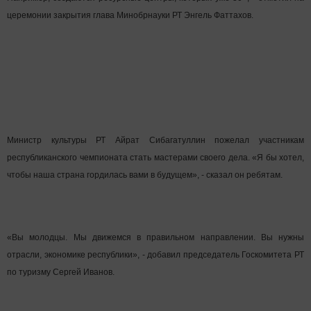
По итогам регионального конкурса будут определены лучшие для участия
в национальном чемпионате «Молодые профессионалы» (WorldSkills
Russia), который состоится в 2018 году в Южно-Сахалинске.
«Для нас это масштабное и важное мероприятие, поскольку Татарстан
готовится к чемпионату мира по профессиональному мастерству, который
пройдет в Казани в 2019 году. Но все же наша основная задача -
научиться готовить кадры по международным стандартам для реального
сектора экономики. И в республике многое делается в этом направлении.
Например, создаются ресурсные центры, которых уже 30», - отметил на
церемонии закрытия глава Минобрнауки РТ Энгель Фаттахов.