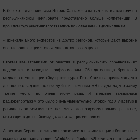
Министр культуры РТ Айрат Сибагатуллин пожелал участникам
республиканского чемпионата стать мастерами своего дела. «Я бы хотел,
чтобы наша страна гордилась вами в будущем», - сказал он ребятам.