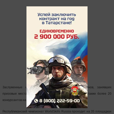
Заслуженные награды получили свыше 60 участников, занявших
призовые места на WorldSkills Russia в Татарстане, а также более 20
конкурсантов направления WorldSkills Junior.
Республиканский чемпионат WorldSkills Russia проходит на 35 площадках