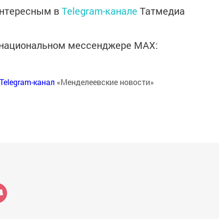
интересным в
Telegram-канале
Татмедиа
в национальном мессенджере MАХ:
Telegram-канал
«Менделеевские новости»