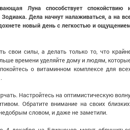
ывающая Луна способствует спокойствию 
 Зодиака. Дела начнут налаживаться, а на вс
дохнете новый день с легкостью и ощущение
ь свои силы, а делать только то, что крайн
льше времени уделяйте дому и людям, которы
спокойтесь о витаминном комплексе для все
.
урчать. Настройтесь на оптимистическую волну
итивом. Обратите внимание на своих близких
 недобрым словом, и даже не заметили.
то 4 декабря на Близнецов могут обрушитьс