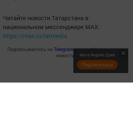
Читайте новости Татарстана в
национальном мессенджере MАХ:
https://max.ru/tatmedia
Подписывайтесь на
Telegram-канал
«Менделеевские
Мы в Яндекс Дзен
новости»
Подписаться
Теги:
МЕНДЕЛЕЕВСКИЕ НОВОСТИ
МЕНДЕЛЕЕВСК
ДШИ