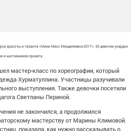
урса красоты и таланта «Мини Мисс Менделеевск-2017». 30 девочек усердно
ов и наставников проекта.
шел мастер-класс по хореографии, который
адежда Хурматуллина. Участницы разучивали
ьного выступления. Также девочки посетили
дагога Светланы Периной.
ения не закончился, а продолжился
раторскому мастерству от Марины Климовой.
стниц, показала, как нужно рассказывать о