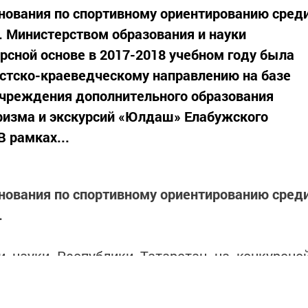
нования по спортивному ориентированию сред
. Министерством образования и науки
рсной основе в 2017-2018 учебном году была
стско-краеведческому направлению на базе
чреждения дополнительного образования
ризма и экскурсий «Юлдаш» Елабужского
В рамках...
нования по спортивному ориентированию сред
.
и науки Республики Татарстан на конкурсно
году была утверждена Площадка по туристско
нию на базе муниципального бюджетног