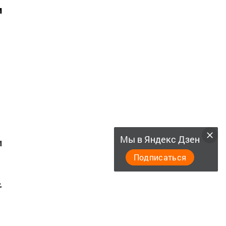
и
Мы в Яндекс Дзен
и
Подписаться
й
-
о