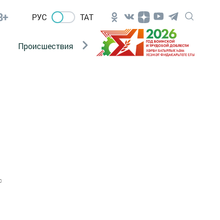
8+
РУС
ТАТ
Происшествия
Новости Госавтоинспекции
0