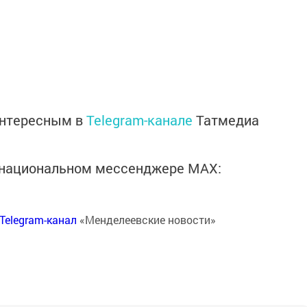
интересным в
Telegram-канале
Татмедиа
в национальном мессенджере MАХ:
Telegram-канал
«Менделеевские новости»