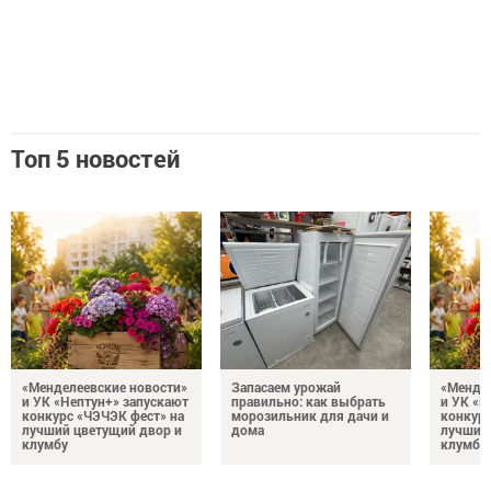
Топ 5 новостей
«Менделеевские новости»
Запасаем урожай
«Мендел
и УК «Нептун+» запускают
правильно: как выбрать
и УК «Н
конкурс «ЧЭЧЭК фест» на
морозильник для дачи и
конкурс
лучший цветущий двор и
дома
лучший
клумбу
клумбу