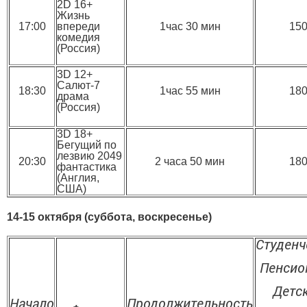
2D 16+
Жизнь
17:00
впереди
1час 30 мин
15
комедия
(Россия)
3D 12+
Салют-7
18:30
1час 55 мин
18
драма
(Россия)
3D 18+
Бегущий по
лезвию 2049
20:30
2 часа 50 мин
18
фантастика
(Англия,
США)
14-15 октября (суббота, воскресенье)
Студенч
Пенсио
Детс
Начало
Продолжительность