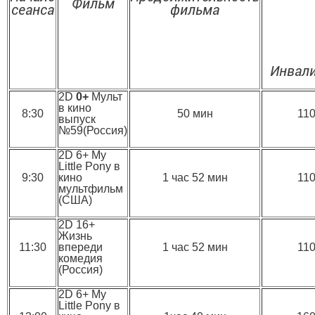
Фильм
сеанса
фильма
Инвал
2D
0+
Мульт
в кино
8:30
50 мин
11
выпуск
№59(Россия)
2D 6+ My
Little Pony в
9:30
кино
1 час 52 мин
11
мультфильм
(США)
2D 16+
Жизнь
11:30
впереди
1 час 52 мин
11
комедия
(Россия)
2D 6+ My
Little Pony в