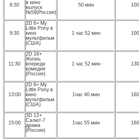
в кино
8:30
50 мин
10
выпуск
№59(Россия)
2D 6+ My
Little Pony в
9:30
кино
1 час 52 мин
10
мультфильм
(США)
2D 16+
Жизнь
11:30
впереди
1 час 52 мин
13
комедия
(Россия)
2D 6+ My
Little Pony в
13:00
кино
1час 40 мин
16
мультфильм
(США)
3D 12+
Салют-7
15:00
1час 55 мин
16
драма
(Россия)