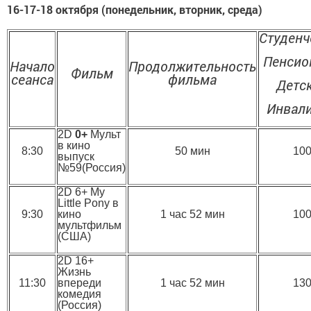
16-17-18 октября (понедельник, вторник, среда)
Студенч
Пенсио
Начало
Продолжительность
Фильм
сеанса
фильма
Детс
Инвал
2D
0+
Мульт
в кино
8:30
50 мин
10
выпуск
№59(Россия)
2D 6+ My
Little Pony в
9:30
кино
1 час 52 мин
10
мультфильм
(США)
2D 16+
Жизнь
11:30
впереди
1 час 52 мин
13
комедия
(Россия)