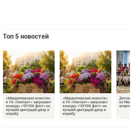
Топ 5 новостей
«Менделеевские новости»
«Менделеевские новости»
Детский
и УК «Нептун+» запускают
и УК «Нептун+» запускают
из Менд
конкурс «ЧЭЧЭК фест» на
конкурс «ЧЭЧЭК фест» на
всеросс
лучший цветущий двор и
лучший цветущий двор и
клумбу
клумбу