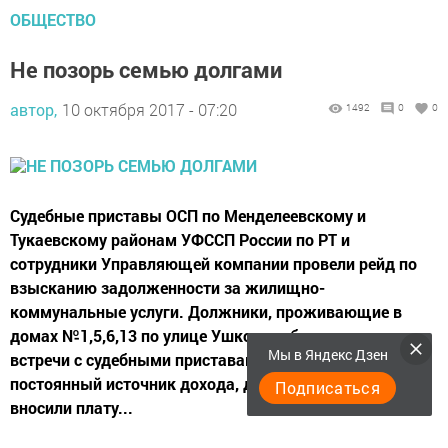
ОБЩЕСТВО
Не позорь семью долгами
автор,
10 октября 2017 - 07:20
1492
0
0
Судебные приставы ОСП по Менделеевскому и
Тукаевскому районам УФССП России по РТ и
сотрудники Управляющей компании провели рейд по
взысканию задолженности за жилищно-
коммунальные услуги. Должники, проживающие в
домах №1,5,6,13 по улице Ушковых, были «рады»
Мы в Яндекс Дзен
встречи с судебными приставами. Трое из них, имея,
постоянный источник дохода, длительное время не
Подписаться
вносили плату...