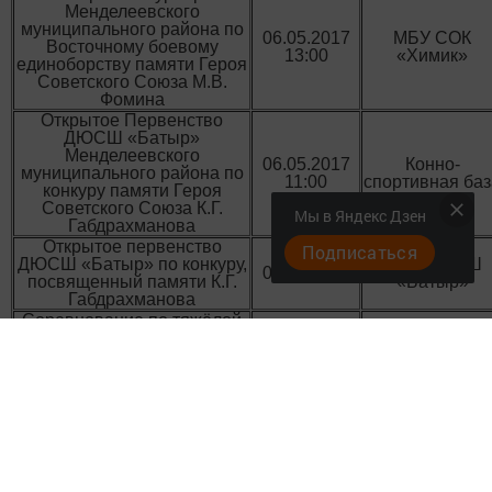
Менделеевского
муниципального района по
06.05.2017
МБУ СОК
Восточному боевому
13:00
«Химик»
единоборству памяти Героя
Советского Союза М.В.
Фомина
Открытое Первенство
ДЮСШ «Батыр»
Менделеевского
06.05.2017
Конно-
муниципального района по
11:00
спортивная баз
конкуру памяти Героя
Советского Союза К.Г.
Мы в Яндекс Дзен
Габдрахманова
Открытое первенство
Подписаться
ДЮСШ «Батыр» по конкуру,
КСБ ДЮСШ
06.05.2017
посвященный памяти К.Г.
«Батыр»
Габдрахманова
Соревнование по тяжёлой
атлетике «Силовой
МБУ ПМК
экстрим», приуроченное ко
06.05.2017
«Сатори»
Дню Победы памяти М.В.
Фомина
Военно-спортивная игра
«Зарница» среди отрядов
профилактики
МБУ Центр
правонарушений среди
06.05.2017
М(С)Р ФООП
несовершеннолетних
«Форпост»