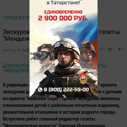
ГОРОД И ГОРОЖАНЕ
Экскурсия по отделам редакции газеты
"Менделеевские новости"
автор,
4 мая 2017 - 11:12
1877
0
0
В редакции газеты "Менделеевские новости" прошла
экскурсия для сотрудников центра занятости с детьми
из приюта "Камские Зори". Целью экскурсии являлось
ознакомление детей с районным печатным изданием,
уважительное отношение к истории родного города.
Встретила ребят главный редактор газеты
"Менделеевские новости" Джулия Искандарова.