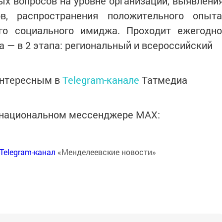
х вопросов на уровне организаций, выявлени
в, распространения положительного опыта
го социального имиджа. Проходит ежегодно
да — в 2 этапа: региональный и всероссийский
интересным в
Telegram-канале
Татмедиа
в национальном мессенджере MАХ:
Telegram-канал
«Менделеевские новости»