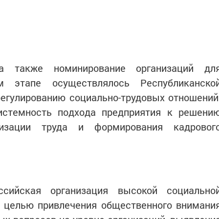
 а также номинирование организаций дл
 этапе осуществлялось Республиканско
регулированию социально-трудовых отношений
истемность подхода предприятия к решени
изации труда и формирования кадровог
ссийская организация высокой социально
с целью привлечения общественного внимани