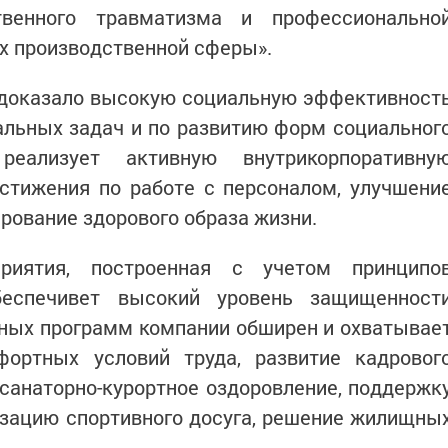
твенного травматизма и профессионально
х производственной сферы».
 доказало высокую социальную эффективност
альных задач и по развитию форм социальног
 реализует активную внутрикорпоративну
остижения по работе с персоналом, улучшени
ирование здорового образа жизни.
приятия, построенная с учетом принципо
обеспечивет высокий уровень защищенност
ьных программ компании обширен и охватывае
ортных условий труда, развитие кадровог
 санаторно-курортное оздоровление, поддержк
изацию спортивного досуга, решение жилищны