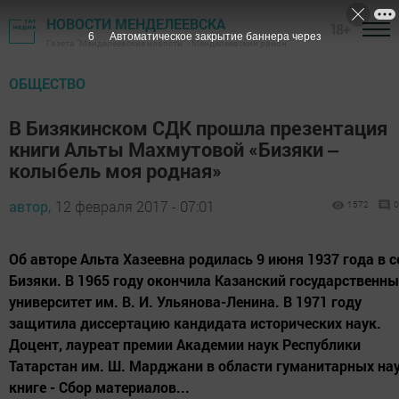
НОВОСТИ МЕНДЕЛЕЕВСКА
18+
4
Автоматическое закрытие баннера через
Газета "Менделеевские новости" - Менделеевский район
ОБЩЕСТВО
В Бизякинском СДК прошла презентация
книги Альты Махмутовой «Бизяки ‒
колыбель моя родная»
автор,
12 февраля 2017 - 07:01
1572
0
Об авторе Альта Хазеевна родилась 9 июня 1937 года в с
Бизяки. В 1965 году окончила Казанский государственн
университет им. В. И. Ульянова-Ленина. В 1971 году
защитила диссертацию кандидата исторических наук.
Доцент, лауреат премии Академии наук Республики
Татарстан им. Ш. Марджани в области гуманитарных нау
книге - Сбор материалов...