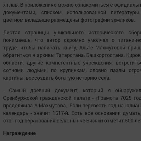
х глав. В приложениях можно ознакомиться с официаль
документами, списком использованной литературы
цветном вкладыше размещены фотографии земляков.
Листая страницы уникального исторического сборн
понимаешь, что автор скромно умолчал о титаниче
труде: чтобы написать книгу, Альте Махмутовой приш
обратиться в архивы Татарстана, Башкортостана, Киро
области, другие компетентные учреждения, встретить
сотнями людьми, по крупинкам, словно пазлы огро
картины, воссоздать богатую историю села.
- Самый древний документ, который я обнаружи
Оренбуржской гражданской палате - «Грамота 7025 год
продолжила А.Махмутова, -Если перевести год на юлиа
календарь - значит 1517-й. Есть все основания думать
это - год образования села, нынче Бизяки отметит 500-ле
Награждение