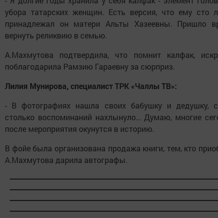
- Я долгие годы хранила у себя калфак - элемент голо
убора татарских женщин. Есть версия, что ему сто л
принадлежал он матери Альты Хазеевны. Пришло в
вернуть реликвию в семью.
А.Махмутова подтвердила, что помнит калфак, искр
поблагодарила Рамзию Гараевну за сюрприз.
Лилия Мунирова, специалист ТРК «Чаллы ТВ»:
- В фотографиях нашла своих бабушку и дедушку, с
столько воспоминаний нахлынуло… Думаю, многие сег
после мероприятия окунутся в историю.
В фойе была организована продажа книги, тем, кто прио
А.Махмутова дарила автографы.