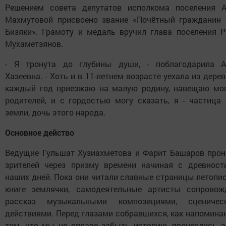
Решением совета депутатов исполкома поселения А
Махмутовой присвоено звание «Почётный гражданин 
Бизяки». Грамоту и медаль вручил глава поселения Р
Мухаметзянов.
- Я тронута до глубины души, - поблагодарила А
Хазеевна. - Хоть и в 11-летнем возрасте уехала из дерев
каждый год приезжаю на малую родину, навещаю мо
родителей, и с гордостью могу сказать, я - частица 
земли, дочь этого народа.
Основное действо
Ведущие Гульшат Хузиахметова и Фарит Башаров прон
зрителей через призму времени начиная с древност
наших дней. Пока они читали славные страницы летопи
книге землячки, самодеятельные артисты сопровож
рассказ музыкальными композициями, сценичес
действиями. Перед глазами собравшихся, как напомина
том, что мы не вправе забыть историю, пронеслись э