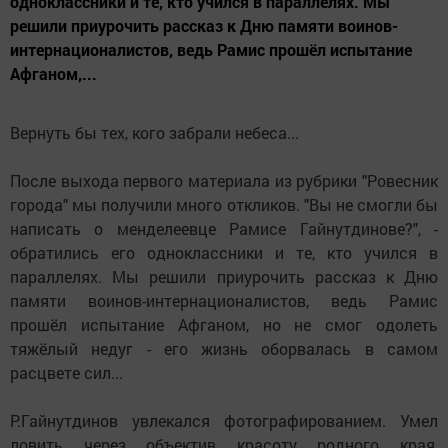
одноклассники и те, кто учился в параллелях. Мы
решили приурочить рассказ к Дню памяти воинов-
интернационалистов, ведь Рамис прошёл испытание
Афганом,...
Вернуть бы тех, кого забрали небеса...
После выхода первого материала из рубрики "Ровесник
города" мы получили много откликов. "Вы не смогли бы
написать о менделеевце Рамисе Гайнутдинове?", -
обратились его одноклассники и те, кто учился в
параллелях. Мы решили приурочить рассказ к Дню
памяти воинов-интернационалистов, ведь Рамис
прошёл испытание Афганом, но не смог одолеть
тяжёлый недуг - его жизнь оборвалась в самом
расцвете сил...
Р.Гайнутдинов увлекался фотографированием. Умел
ловить через объектив красоту родного края,