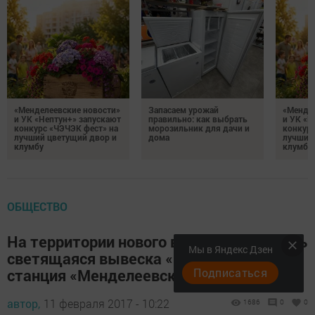
«Менделеевские новости»
Запасаем урожай
«Мендел
и УК «Нептун+» запускают
правильно: как выбрать
и УК «Н
конкурс «ЧЭЧЭК фест» на
морозильник для дачи и
конкурс
лучший цветущий двор и
дома
лучший
клумбу
клумбу
ОБЩЕСТВО
На территории нового вокзала появились
Мы в Яндекс Дзен
светящаяся вывеска «Менделеевск» и
станция «Менделеевская»
Подписаться
автор,
11 февраля 2017 - 10:22
1686
0
0