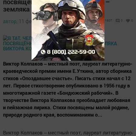
посвящённый творчеству поэта –
земляка Виктора Колпакова
автор,
11 февраля 2017 - 17:54
1607
0
0
Виктор Колпаков ‒ местный поэт, лауреат литературно-
краеведческой премии имени Е.Уткина, автор сборника
стихов «Опоздавшее счастье». Писать стихи начал с 12
лет. Первое стихотворение опубликовано в 1956 году в
многотиражной газете «Бондюжский рабочий». В
творчестве Виктора Колпакова преобладает любовная
и пейзажная лирика. Стихи посвящены малой родине,
природе родного края, воспоминаниям о...
Виктор Колпаков ‒ местный поэт, лауреат литературно-