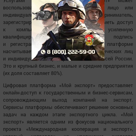
Услугами платформы «Мой экспорт» может
воспользоваться любое юридическое лицо или
индивидуальный предприниматель,
зарегистрированный в РФ. Необходимо иметь доступ
к компьютеру с интернетом, усиленную
квалифицированную электронную подпись
и регистрацию на сайте. Сегодня на платформе
насчитывается уже более 35 тыс. юридических лиц
и индивидуальных предпринимателей со всей России.
Это и крупный бизнес, и малые и средние предприятия
(их доля составляет 80%).
Цифровая платформа «Мой экспорт» предоставляет
онлайн-доступ к государственным и бизнес-сервисам,
сопровождающим выход компаний на экспорт.
Сервисы платформы обеспечивают решение основных
задач на каждом этапе экспортного цикла. «Мой
экспорт» является одним из фокусов национального
проекта «Международная кооперация и экспорт»,