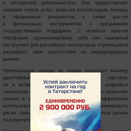
с экспортной деятельностью. Она предоставляет
широкий спектр услуг, включая консультации, помощь
в оформлении документов, а также доступ
к финансовым инструментам и программам
государственной поддержки. С момента запуска
платформа зарекомендовала себя как надежный
инструмент для российских экспортеров, стремящихся
расширить свое присутствие на международных
рынках.
Региональные центры не только помогают бизнесу
адаптироваться к условиям внешней торговли,
но и активно способствуют внедрению цифровых
технологий в экспортную деятельность. Это позволяет
малым и средним предприятиям более эффективно
использовать доступные ресурсы и минимизировать
риски, связанные с выходом на зарубежные рынки,
подчеркнули в министерстве.