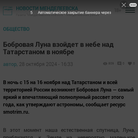
НОВОСТИ МЕНДЕЛЕЕВСКА
18+
3
Автоматическое закрытие баннера через
Газета "Менделеевские новости" - Менделеевский район
ОБЩЕСТВО
Бобровая Луна взойдет в небе над
Татарстаном в ноябре
автор,
28 октября 2024 - 16:33
809
0
0
В ночь с 15 на 16 ноября над Татарстаном и всей
территорией России возникнет Бобровая Луна — самый
яркий и впечатляющий полнолунный рассвет этого
года, как утверждают астрономы, сообщает ресурс
smotrim.ru.
В этот момент наша естественная спутница, Луна,
приблизится к Земле на невероятно маленькое