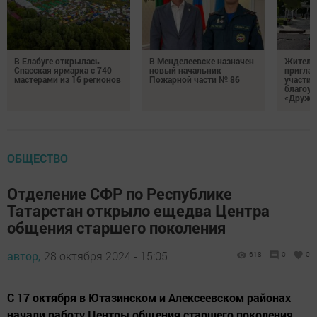
В Елабуге открылась
В Менделеевске назначен
Жителе
Спасская ярмарка с 740
новый начальник
пригла
мастерами из 16 регионов
Пожарной части № 86
участие
благоус
«Дружб
ОБЩЕСТВО
Отделение СФР по Республике
Татарстан открыло ещедва Центра
общения старшего поколения
автор,
28 октября 2024 - 15:05
618
0
0
С 17 октября в Ютазинском и Алексеевском районах
начали работу Центры общения старшего поколения,