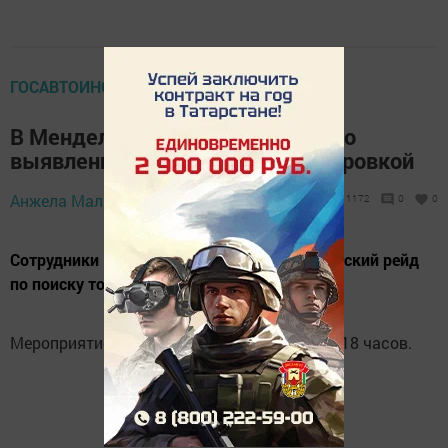
ГОСАВТОИНСПЕКЦИЯ
В Менделеевске пройдёт рейд по
выявлению автомобилей с тонировкой
Анжела Малюга,
18 августа 2021 - 10:10
1172
0
0
Сотрудники ГИБДД проведут профилактический рейд
по поиску тонированных автомобилей.
Мероприятие состоится 18 августа с 16 до 18 часов.