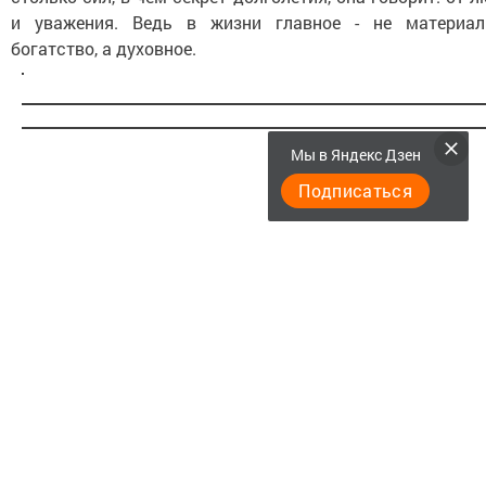
и уважения. Ведь в жизни главное - не материал
богатство, а духовное.
Мы в Яндекс Дзен
Подписаться
Следите за самым важным и интересным в
Telegram-канале
Татмедиа
Читайте новости Татарстана в национальном
мессенджере MАХ:
https://max.ru/tatmedia
Подписывайтесь на
Telegram-канал
«Менделеевские