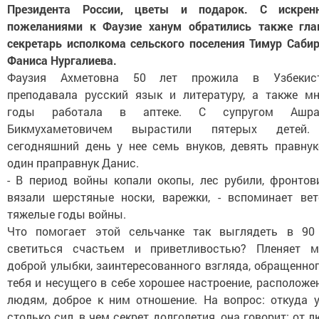
Президента России, цветы и подарок. С искрен
пожеланиями к Фаузие ханум обратились также гла
секретарь исполкома сельского поселения Тимур Сабир
Фаниса Нургалиева.
Фаузия Ахметовна 50 лет прожила в Узбекист
преподавала русский язык и литературу, а также мн
годы работала в аптеке. С супругом Ашр
Бикмухаметовичем вырастили пятерых детей
сегодняшний день у нее семь внуков, девять правнук
один праправнук Данис.
- В период войны копали окопы, лес рубили, фронтов
вязали шерстяные носки, варежки, - вспоминает вет
тяжелые годы войны.
Что помогает этой сельчанке так выглядеть в 90 
светиться счастьем и приветливостью? Пленяет м
доброй улыбки, заинтересованного взгляда, обращенно
тебя и несущего в себе хорошее настроение, расположе
людям, доброе к ним отношение. На вопрос: откуда у
столько сил, в чем секрет долголетия, она говорит: от 