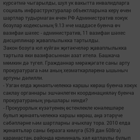
күрсәтмә чыгарылды, шул ук вакытта инвалидларга
социаль инфраструктуралар объектларына керү өчен
шартлар тудырмаган өчен РФ Административ хокук
бозулар кодексының 9.13 нче маддәсе буенча өч
вазифаи шәхес - административ, 11 вазифаи шәхес
дисциплинар җаваплылыкка тартылды.
Закон бозуга юл куйган җитәкчеләр җаваплылыкка
тартыла яки вазифасыннан азат ителә. Башкача
мөмкин дә түгел. Гражданнар мөрәҗәгате саны арту
прокуратурага һәм аның хезмәткәрләренә ышыныч
артуны дәлилли.
- Узган елда җинаятьчелеккә каршы көрәш буенча хокук
саклау органнары эшчәнлеген координацияләү буенча
прокуратураның уңышлары нинди?
- Прокурорлык күзәтүенең өстенлекле юнәлешләре
булып җинаятьчелеккә каршы көрәш, аңа этәрүче
сәбәпләрне һәм шартларны ачыклау тора. 2010 елда
җинаятьләр саны беразга кимүгә (539 дан 508гә)
карамастан, районда криминаль хәл катлаулы булып