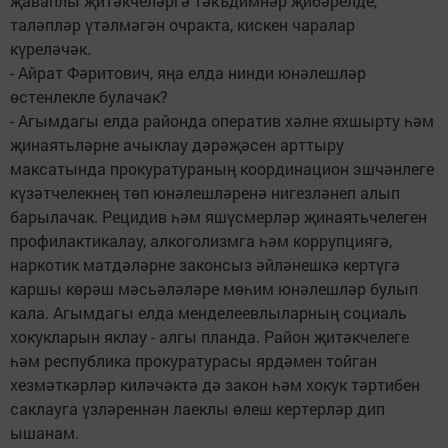
җаваплы җитәкчеләргә тәкъдимнәр җибәрелде,
таләпләр үтәлмәгән очракта, кискен чаралар
күреләчәк.
- Айрат Фәритович, яңа елда нинди юнәлешләр
өстенлекле булачак?
- Агымдагы елда районда оператив хәлне яхшырту һәм
җинаятьләрне ачыклау дәрәҗәсен арттыру
максатында прокуратураның координацион эшчәнлеге
күзәтчелекнең төп юнәлешләренә нигезләнеп алып
барылачак. Рецидив һәм яшүсмерләр җинаятьчелеген
профилактикалау, алкоголизмга һәм коррупциягә,
наркотик матдәләрне законсыз әйләнешкә кертүгә
каршы көрәш мәсьәләләре мөһим юнәлешләр булып
кала. Агымдагы елда менделеевлыларның социаль
хокукларын яклау - алгы планда. Район җитәкчелеге
һәм республика прокуратурасы ярдәмен тойган
хезмәткәрләр киләчәктә дә закон һәм хокук тәртибен
саклауга үзләреннән лаеклы өлеш кертерләр дип
ышанам.