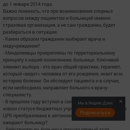
до 1 января 2014 года.
Важно понимать, что при возникновении спорных
вопросов между пациентом и больницей именно
страховая организация, а не сам гражданин, будет
разбираться в ситуации.
- Каким образом гражданин выбирает врача и
медучреждение?
- Менделеевцы прикреплены по территориальному
принципу к нашей поликлинике, больнице. Ключевой
элемент выбора - это врач общей практики, терапевт,
который «ведет» человека от его рождения, знает всю
историю болезни. Он обследует пациента и в случае,
если необходимо, направляет больного к врачу-
специалисту.
- В прошлом году вступил в силу Закон № 83-ФЗ о
Мы в Яндекс Дзен
новом статусе бюджетных учреждений. Менделеевская
Подписаться
ЦРБ преобразована в автономное. Какие изменения
ожидают больницу?
- Действительно, больница прошла первый этап