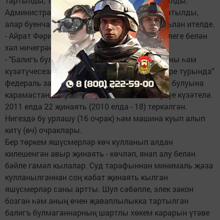
тартылды, 12 очракта җинаять эше кузгатылды.
Административ хокук бозуларга 96 эш кузгатылды,
алар буенча закон бозган өчен 92 кисәтү игълан ителде.
- Айрат Фәритович, яшүсмерләр җи-наятьчелеге белән
хәл ничегрәк?
- "Балигъ булмаганнар арасында хокук бозуны һәм
күзәтүчесезлекне профилактикалау нигезләре турында"
федераль закон үтәлешенә ныклы контроль булуына
карамастан, яшүсмерләр җинаятьчелеге үсүе күзәтелә.
2011 елда 22 җинаять (2010 елда - 18) теркәлгән.
Нигездә бу урлашу (16 очрак) һәм машина куып алып
китү (өч) очраклары.
Бер төркем яшүсмерләр көч кулланып алдан
килешенгән авыр җинаять - көчләп, янап алу белән
бәйле гамәл кылалар. Суд тарафыннан минималь җәза
кулланылганнан соң кабат җинаять кылган
яшүсмерләр саны артты. Шул сәбәпле, элек закон
бозган һәм аның өчен җаваплылыкка тартылган
балигъ булмаганнарның шартлы хөкем карарын үтәве