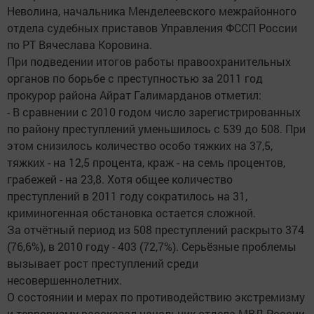
Неволина, начальника Менделеевского межрайонного
отдела судебных приставов Управления ФССП России
по РТ Вячеслава Коровина.
При подведении итогов работы правоохранительных
органов по борьбе с преступностью за 2011 год
прокурор района Айрат Галимарданов отметил:
- В сравнении с 2010 годом число зарегистрированных
по району преступлений уменьшилось с 539 до 508. При
этом снизилось количество особо тяжких на 37,5,
тяжких - на 12,5 процента, краж - на семь процентов,
грабежей - на 23,8. Хотя общее количество
преступлений в 2011 году сократилось на 31,
криминогенная обстановка остается сложной.
За отчётный период из 508 преступлений раскрыто 374
(76,6%), в 2010 году - 403 (72,7%). Серьёзные проблемы
вызывает рост преступлений среди
несовершеннолетних.
О состоянии и мерах по противодействию экстремизму
и терроризму рассказал начальник отдела МВД России