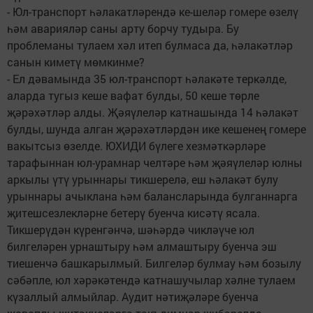
- Юл-транспорт һәлакатләрендә ке-шеләр гомере өзелү
һәм аварияләр саны арту борчу тудыра. Бу
проблеманы тулаем хәл итеп булмаса да, һәлакәтләр
санын киметү мөмкинме?
- Ел дәвамында 35 юл-транспорт һәлакәте теркәлде,
аларда тугыз кеше вафат булды, 50 кеше төрле
җәрәхәтләр алды. Җәяүлеләр катнашында 14 һәлакәт
булды, шунда алган җәрәхәтләрдән ике кешенең гомере
вакытсыз өзелде. ЮХИДИ бүлеге хезмәткәрләре
тарафыннан юл-урамнар челтәре һәм җәяүлеләр юлны
аркылы үтү урыннары тикшерелә, еш һәлакәт булу
урыннары ачыклана һәм балансларында булганнарга
җитешсезлекләрне бетерү буенча кисәтү ясала.
Тикшерүдән күренгәнчә, шәһәрдә чикләүче юл
билгеләрен урнаштыру һәм алмаштыру буенча эш
тиешенчә башкарылмый. Билгеләр булмау һәм бозылу
сәбәпле, юл хәрәкәтендә катнашучылар хәлне тулаем
күзаллый алмыйлар. Аудит нәтиҗәләре буенча