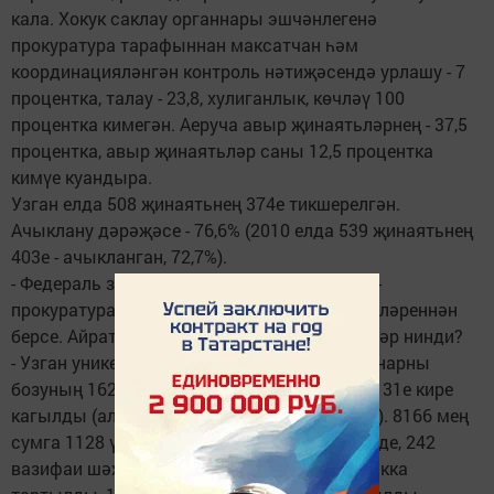
кала. Хокук саклау органнары эшчәнлегенә
прокуратура тарафыннан максатчан һәм
координацияләнгән контроль нәтиҗәсендә урлашу - 7
процентка, талау - 23,8, хулиганлык, көчләү 100
процентка кимегән. Аеруча авыр җинаятьләрнең - 37,5
процентка, авыр җинаятьләр саны 12,5 процентка
кимүе куандыра.
Узган елда 508 җинаятьнең 374е тикшерелгән.
Ачыклану дәрәҗәсе - 76,6% (2010 елда 539 җинаятьнең
403е - ачыкланган, 72,7%).
- Федераль законнар үтәлешенә күзәтчелек -
прокуратура эшчән-легенең мөһим юнәлеш-ләреннән
берсе. Айрат Фәритович, бу өлкәдә нәтиҗәләр нинди?
- Узган унике айда районда федераль законнарны
бозуның 1629 очрагы теркәлде, шуларның 131е кире
кагылды (алар тулаем канәгатьләндерелде). 8166 мең
сумга 1128 үтенеч гаризасы судка җибәрелде, 242
вазифаи шәхес административ җаваплылыкка