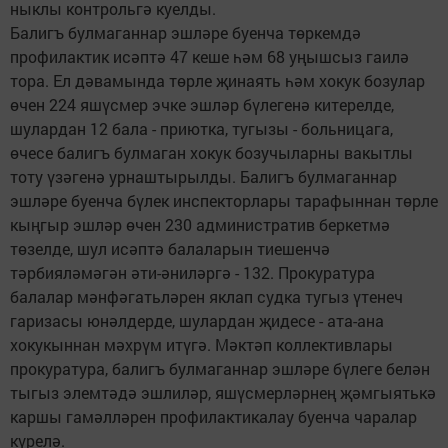
ныклы контрольгә куелды.
Балигъ булмаганнар эшләре буенча төркемдә
профилактик исәптә 47 кеше һәм 68 уңышсыз гаилә
тора. Ел дәвамында төрле җинаять һәм хокук бозулар
өчен 224 яшүсмер эчке эшләр бүлегенә китерелде,
шулардан 12 бала - приютка, тугызы - больницага,
өчесе балигъ булмаган хокук бозучыларны вакытлы
тоту үзәгенә урнаштырылды. Балигъ булмаганнар
эшләре буенча бүлек инспекторлары тарафыннан төрле
кыңгыр эшләр өчен 230 административ беркетмә
төзелде, шул исәптә балаларын тиешенчә
тәрбияләмәгән әти-әниләргә - 132. Прокуратура
балалар мәнфәгатьләрен яклап судка тугыз үтенеч
гаризасы юнәлдерде, шулардан җидесе - ата-ана
хокукыннан мәхрүм итүгә. Мәктәп коллективлары
прокуратура, балигъ булмаганнар эшләре бүлеге белән
тыгыз элемтәдә эшлиләр, яшүсмерләрнең җәмгыятькә
каршы гамәлләрен профилактикалау буенча чаралар
күрелә.