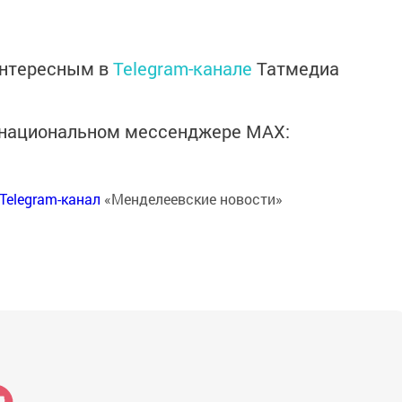
интересным в
Telegram-канале
Татмедиа
в национальном мессенджере MАХ:
Telegram-канал
«Менделеевские новости»