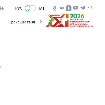
8+
РУС
ТАТ
Происшествия
Новости Госавтоинспекции
0