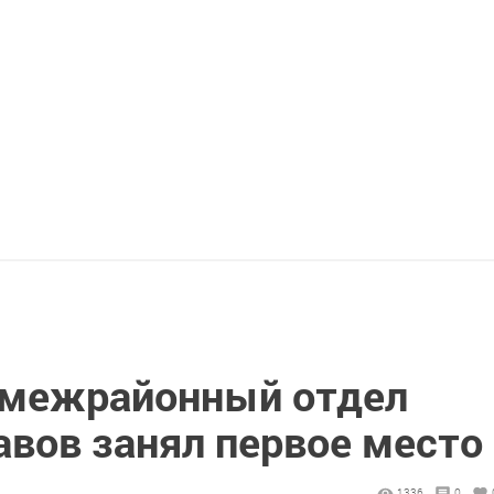
 межрайонный отдел
авов занял первое место
1336
0