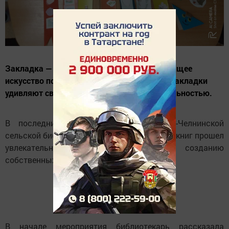
Закладка — это не просто атрибут, а настоящее
искусство пометки страниц. Сегодняшние закладки
удивляют своим многообразием и оригинальностью.
В последний месяц лета, в Татарско-Челнинской
сельской библиотеке, для юных любителей книг прошел
увлекательный мастер-класс по созданию
собственных закладок «Сказка-раскраска».
В начале мероприятия библиотекарь рассказала