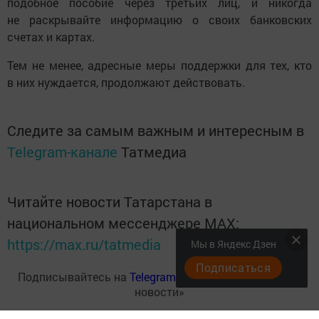
подобное пособие через третьих лиц, и никогда
не раскрывайте информацию о своих банковских
счетах и картах.
Тем не менее, адресные меры поддержки для тех, кто
в них нуждается, продолжают действовать.
Следите за самым важным и интересным в
Telegram-канале
Татмедиа
Читайте новости Татарстана в
национальном мессенджере MАХ:
https://max.ru/tatmedia
Мы в Яндекс Дзен
Подписаться
Подписывайтесь на
Telegram-канал
«Менделеевские
новости»