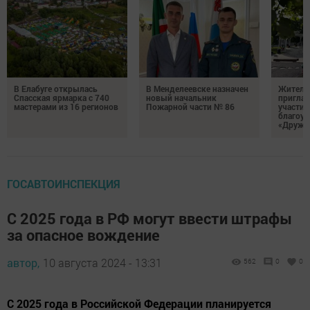
В Елабуге открылась
В Менделеевске назначен
Жителе
Спасская ярмарка с 740
новый начальник
пригла
мастерами из 16 регионов
Пожарной части № 86
участие
благоус
«Дружб
ГОСАВТОИНСПЕКЦИЯ
С 2025 года в РФ могут ввести штрафы
за опасное вождение
автор,
10 августа 2024 - 13:31
562
0
0
С 2025 года в Российской Федерации планируется