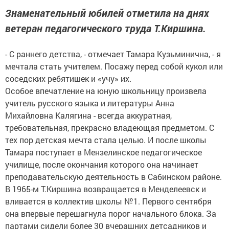
Знаменательный юбилей отметила на днях
ветеран педагогического труда Т.Киршина.
- С раннего детства, - отмечает Тамара Кузьминична, - я
мечтала стать учителем. Посажу перед собой кукол или
соседских ребятишек и «учу» их.
Особое впечатление на юную школьницу произвела
учитель русского языка и литературы Анна
Михайловна Калягина - всегда аккуратная,
требовательная, прекрасно владеющая предметом. С
тех пор детская мечта стала целью. И после школы
Тамара поступает в Мензелинское педагогическое
училище, после окончания которого она начинает
преподавательскую деятельность в Сабинском районе.
В 1965-м Т.Киршина возвращается в Менделеевск и
вливается в коллектив школы №1. Первого сентября
она впервые перешагнула порог начального блока. За
партами сидели более 30 вчерашних детсадников и