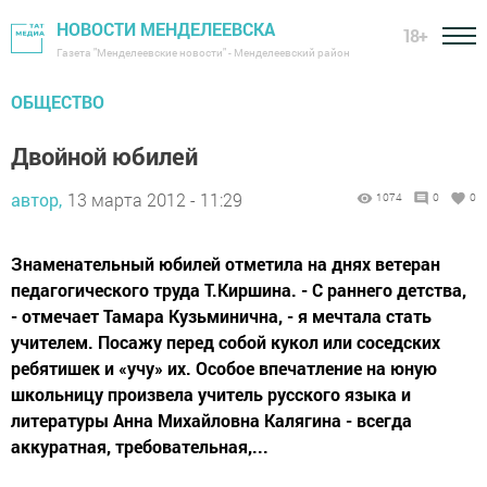
НОВОСТИ МЕНДЕЛЕЕВСКА
18+
Газета "Менделеевские новости" - Менделеевский район
ОБЩЕСТВО
Двойной юбилей
автор,
13 марта 2012 - 11:29
1074
0
0
Знаменательный юбилей отметила на днях ветеран
педагогического труда Т.Киршина. - С раннего детства,
- отмечает Тамара Кузьминична, - я мечтала стать
учителем. Посажу перед собой кукол или соседских
ребятишек и «учу» их. Особое впечатление на юную
школьницу произвела учитель русского языка и
литературы Анна Михайловна Калягина - всегда
аккуратная, требовательная,...