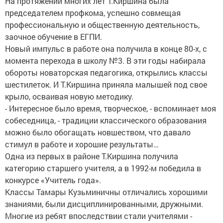
На протяжении многих лет Т.Киршина была
председателем профкома, успешно совмещая
профессиональную и общественную деятельность,
заочное обучение в ЕГПИ.
Новый импульс в работе она получила в конце 80-х, с
момента перехода в школу №3. В эти годы набирала
обороты новаторская педагогика, открылись классы
шестилеток. И Т.Киршина приняла малышей под свое
крыло, осваивая новую методику.
- Интересное было время, творческое, - вспоминает моя
собеседница, - традиции классического образования
можно было обогащать новшеством, что давало
стимул в работе и хорошие результаты…
Одна из первых в районе Т.Киршина получила
категорию старшего учителя, а в 1992-м победила в
конкурсе «Учитель года».
Классы Тамары Кузьминичны отличались хорошими
знаниями, были дисциплинированными, дружными.
Многие из ребят впоследствии стали учителями -