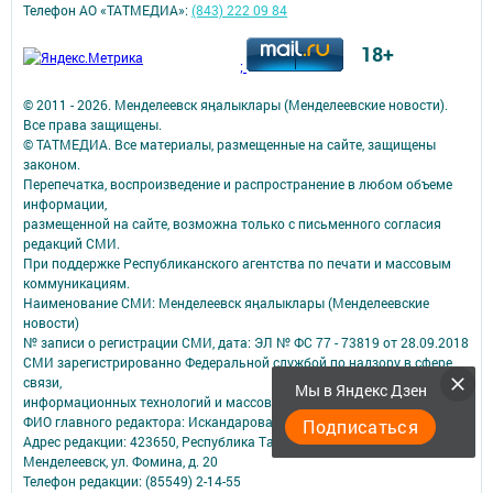
Телефон АО «ТАТМЕДИА»:
(843) 222 09 84
18+
;
© 2011 - 2026. Менделеевск яӊалыклары (Менделеевские новости).
Все права защищены.
© ТАТМЕДИА. Все материалы, размещенные на сайте, защищены
законом.
Перепечатка, воспроизведение и распространение в любом объеме
информации,
размещенной на сайте, возможна только с письменного согласия
редакций СМИ.
При поддержке Республиканского агентства по печати и массовым
коммуникациям.
Наименование СМИ: Менделеевск яӊалыклары (Менделеевские
новости)
№ записи о регистрации СМИ, дата: ЭЛ № ФС 77 - 73819 от 28.09.2018
СМИ зарегистрированно Федеральной службой по надзору в сфере
связи,
Мы в Яндекс Дзен
информационных технологий и массовых коммуникаций
ФИО главного редактора: Искандарова Джулия Анатольевна
Подписаться
Адрес редакции: 423650, Республика Татарстан, Менделеевский р-н, г.
Менделеевск, ул. Фомина, д. 20
Телефон редакции: (85549) 2-14-55