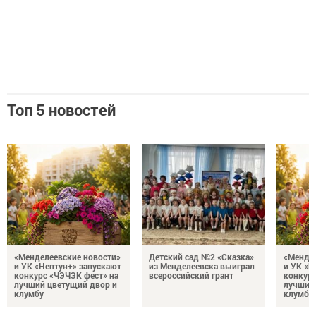
Топ 5 новостей
«Менделеевские новости»
Детский сад №2 «Сказка»
«Мендел
и УК «Нептун+» запускают
из Менделеевска выиграл
и УК «Н
конкурс «ЧЭЧЭК фест» на
всероссийский грант
конкурс
лучший цветущий двор и
лучший
клумбу
клумбу