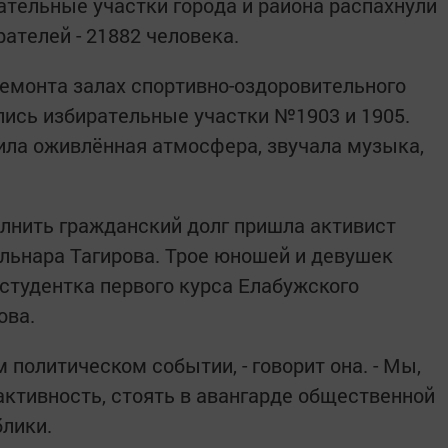
ательные участки города и района распахнули
ателей - 21882 человека.
емонта залах спортивно-оздоровительного
ись избирательные участки №1903 и 1905.
ила оживлённая атмосфера, звучала музыка,
лнить гражданский долг пришла активист
льнара Тагирова. Трое юношей и девушек
 студентка первого курса Елабужского
ова.
м политическом событии, - говорит она. - Мы,
ктивность, стоять в авангарде общественной
блики.