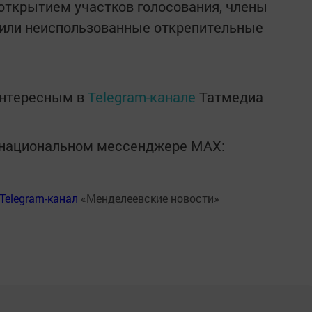
 открытием участков голосования, члены
сили неиспользованные открепительные
интересным в
Telegram-канале
Татмедиа
в национальном мессенджере MАХ:
Telegram-канал
«Менделеевские новости»