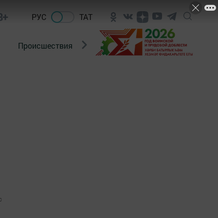
8+
РУС
ТАТ
Происшествия
Новости Госавтоинспекции
0