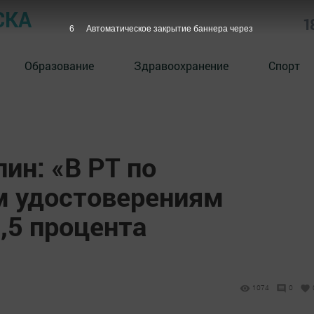
СКА
1
5
Автоматическое закрытие баннера через
Образование
Здравоохранение
Спорт
ин: «В РТ по
м удостоверениям
,5 процента
1074
0