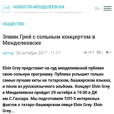
НОВОСТИ МЕНДЕЛЕЕВСКА
18+
Газета "Менделеевские новости" - Менделеевский район
ОБЩЕСТВО
Элвин Грей с сольным концертом в
Менделеевске
автор,
29 октября 2017 - 11:17
2815
0
0
Elvin Grey представит на суд менделеевской публике
свою сольную программу. Публика услышит только
самые лучшие хиты на татарском, башкирском языках,
и песни из русскоязычного альбома. Концерт Elvin Grey
в Менделеевске пройдет 29 октября в 19:00 в ДК
им.С.Гассара. Мы подготовили ТОП-5 интересных
фактов о татаро-башкирском певце Elvin Grey. Elvin
Grey...