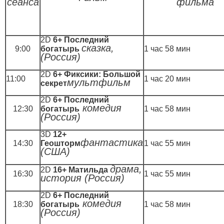
сеанса
фильма
2D
6+ Последний
сказка,
9:00
богатырь
1 час 58 мин
(Россия)
2D
6+ Фиксики: Большой
11:00
1 час 20 мин
мультфильм
секрет
2D
6+ Последний
комедия
12:30
богатырь
1 час 58 мин
(Россия)
3D
12+
фантастика
14:30
Геошторм
1 час 55 мин
(США)
драма,
2D
16+ Матильда
16:30
1 час 55 мин
история (Россия)
2D
6+ Последний
комедия
18:30
богатырь
1 час 58 мин
(Россия)