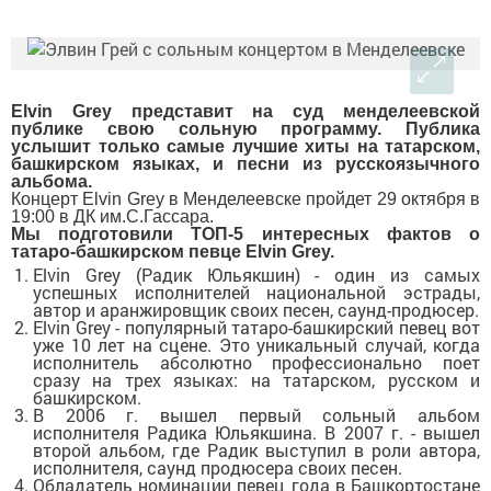
Elvin Grey представит на суд менделеевской
публике свою сольную программу. Публика
услышит только самые лучшие хиты на татарском,
башкирском языках, и песни из русскоязычного
альбома.
Концерт Elvin Grey в Менделеевске пройдет 29 октября в
19:00 в
ДК им.С.Гассара.
Мы подготовили ТОП-5 интересных фактов о
татаро-башкирском певце Elvin Grey.
Elvin Grey (Радик Юльякшин) - один из самых
успешных исполнителей национальной эстрады,
автор и аранжировщик своих песен, саунд-продюсер.
Elvin Grey - популярный татаро-башкирский певец вот
уже 10 лет на сцене. Это уникальный случай, когда
исполнитель абсолютно профессионально поет
сразу на трех языках: на татарском, русском и
башкирском.
В 2006 г. вышел первый сольный альбом
исполнителя Радика Юльякшина. В 2007 г. - вышел
второй альбом, где Радик выступил в роли автора,
исполнителя, саунд продюсера своих песен.
Обладатель номинации певец года в Башкортостане