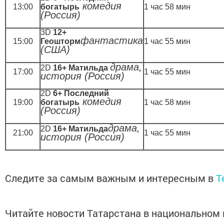
комедия
13:00
богатырь
1 час 58 мин
(Россия)
3D
12+
фантастика
15:00
Геошторм
1 час 55 мин
(США)
драма,
2D
16+ Матильда
17:00
1 час 55 мин
история (Россия)
2D
6+ Последний
комедия
19:00
богатырь
1 час 58 мин
(Россия)
драма,
2D
16+ Матильда
21:00
1 час 55 мин
история (Россия)
Следите за самым важным и интересным в
T
Читайте новости Татарстана в национальном