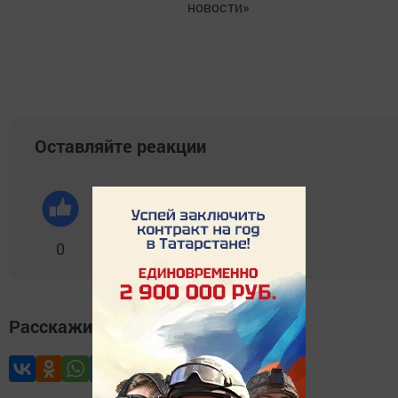
новости»
Оставляйте реакции
0
0
0
0
0
Расскажите друзьям