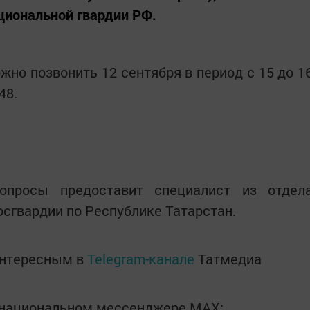
циональной гвардии РФ.
но позвонить 12 сентября в период с 15 до 1
48.
опросы предоставит специалист из отдел
сгвардии по Республике Татарстан.
интересным в
Telegram-канале
Татмедиа
в национальном мессенджере MАХ: