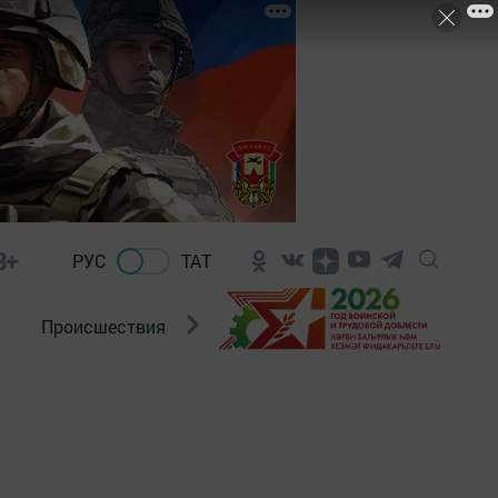
8+
РУС
ТАТ
Происшествия
Новости Госавтоинспекции