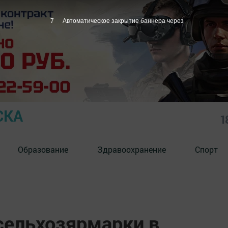
6
Автоматическое закрытие баннера через
СКА
1
Образование
Здравоохранение
Спорт
ельхозярмарки в