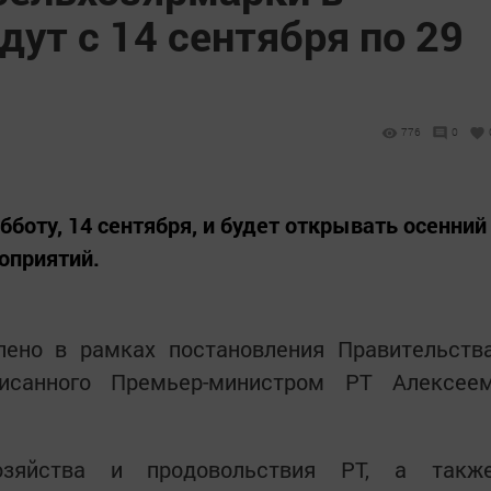
дут с 14 сентября по 29
776
0
убботу, 14 сентября, и будет открывать осенний
оприятий.
ено в рамках постановления Правительств
писанного Премьер-министром РТ Алексее
озяйства и продовольствия РТ, а такж