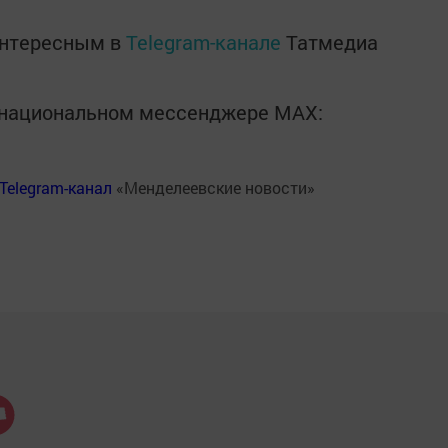
интересным в
Telegram-канале
Татмедиа
в национальном мессенджере MАХ:
Telegram-канал
«Менделеевские новости»