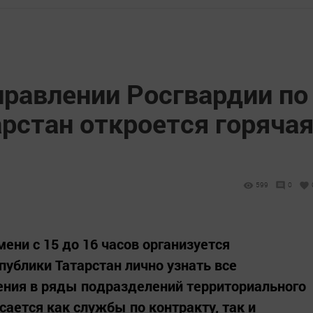
правлении Росгвардии по
рстан откроется горяча
599
0
ени с 15 до 16 часов организуется
ублики Татарстан лично узнать все
ения в ряды подразделений территориального
сается как службы по контракту, так и