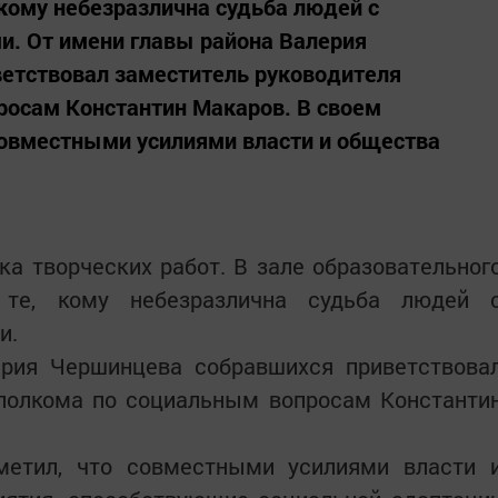
 кому небезразлична судьба людей с
. От имени главы района Валерия
етствовал заместитель руководителя
росам Константин Макаров. В своем
совместными усилиями власти и общества
а творческих работ. В зале образовательног
 те, кому небезразлична судьба людей 
и.
рия Чершинцева собравшихся приветствова
сполкома по социальным вопросам Константи
метил, что совместными усилиями власти 