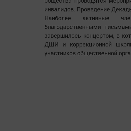
общества проводятся меропр
инвалидов. Проведение Декад
Наиболее активные чл
благодарственными письмами
завершилось концертом, в ко
ДШИ и коррекционной школы
участников общественной орга