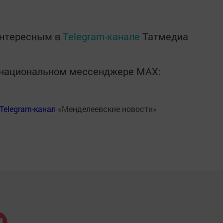
интересным в
Telegram-канале
Татмедиа
в национальном мессенджере MАХ:
Telegram-канал
«Менделеевские новости»