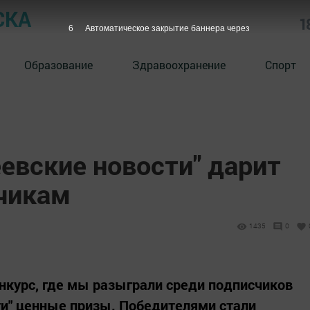
СКА
1
5
Автоматическое закрытие баннера через
Образование
Здравоохранение
Спорт
евские новости" дарит
чикам
1435
0
нкурс, где мы разыграли среди подписчиков
и" ценные призы. Победителями стали