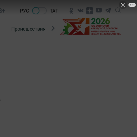
8+
РУС
ТАТ
Происшествия
Новости Госавтоинспекции
0