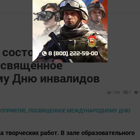
 состоялось
освященное
у Дню инвалидов
1258
0
 творческих работ. В зале образовательного