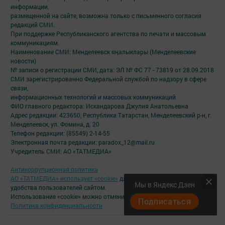
информации,
размещенной на сайте, возможна только с письменного согласия
редакций СМИ.
При поддержке Республиканского агентства по печати и массовым
коммуникациям.
Наименование СМИ: Менделеевск яӊалыклары (Менделеевские
новости)
№ записи о регистрации СМИ, дата: ЭЛ № ФС 77 - 73819 от 28.09.2018
СМИ зарегистрированно Федеральной службой по надзору в сфере
связи,
информационных технологий и массовых коммуникаций
ФИО главного редактора: Искандарова Джулия Анатольевна
Адрес редакции: 423650, Республика Татарстан, Менделеевский р-н, г.
Менделеевск, ул. Фомина, д. 20
Телефон редакции: (85549) 2-14-55
Электронная почта редакции: paradox_12@mail.ru
Учредитель СМИ: АО «ТАТМЕДИА»
Антикоррупционная политика
АО «ТАТМЕДИА» использует «cookie»
для персонализации сервисов и
Мы в Яндекс Дзен
удобства пользователей сайтом.
Использование «cookie» можно отменить в настройках браузера.
Подписаться
Политика конфиденциальности