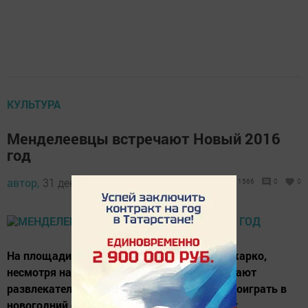
КУЛЬТУРА
Менделеевцы встречают Новый 2016
год
автор,
31 декабря 2015 - 16:41
1566
0
0
На площади у ДК имени Гассара поистине жарко,
несмотря на морозную погоду. Здесь работают
развлекательные зоны. Желающие могут поиграть в
новогодний футбол, покататься на лошадях,