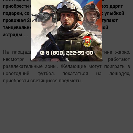
приобрести светящиеся предметы. Дед Мороз дарит
подарки, со Снегурочкой встречает гостей, с улыбкой
провожая 2015 год. Для менделеевцев выступают
танцевальные коллективы и солисты местной
эстрады....
На площади у ДК имени Гассара поистине жарко,
несмотря на морозную погоду. Здесь работают
развлекательные зоны. Желающие могут поиграть в
новогодний футбол, покататься на лошадях,
приобрести светящиеся предметы.