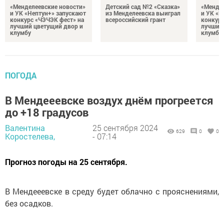
«Менделеевские новости»
Детский сад №2 «Сказка»
«Мендел
и УК «Нептун+» запускают
из Менделеевска выиграл
и УК «Н
конкурс «ЧЭЧЭК фест» на
всероссийский грант
конкурс
лучший цветущий двор и
лучший
клумбу
клумбу
ПОГОДА
В Мендееевске воздух днём прогреется
до +18 градусов
Валентина
25 сентября 2024
629
0
0
Коростелева,
- 07:14
Прогноз погоды на 25 сентября.
В Мендееевске в среду будет облачно с прояснениями,
без осадков.