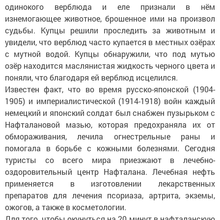
одинокого верблюда и еле признали в нём
изнемогающее животное, брошенное ими на произвол
судьбы. Купцы решили проследить за животным и
увидели, что верблюд часто купается в местных озёрах
с мутной водой. Купцы обнаружили, что под мутью
озёр находится маслянистая жидкость черного цвета и
поняли, что благодаря ей верблюд исцелился.
Известен факт, что во время русско-японской (1904-
1905) и империалистической (1914-1918) войн каждый
немецкий и японский солдат был снабжен пузырьком с
Нафталановой мазью, которая предохраняла их от
обмораживания, лечила огнестрельные раны и
помогала в борьбе с кожными болезнями. Сегодня
туристы со всего мира приезжают в лечебно-
оздоровительный центр Нафталана. Лечебная нефть
применяется в изготовлении лекарственных
препаратов для лечения псориаза, артрита, экземы,
ожогов, а также в косметологии.
Для того, чтобы окунуться на 20 минут в нафталанскую