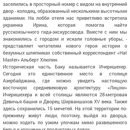
заселились в просторный номер с видом на внутренний
двор - колодец, образованный несколькими высотными
зданиями. На лобби отеля нас приветливо встретила
украинка Ирина, которая помогла найти
русскоязычного гида-экскурсовода. Вместе с ним мы
знакомились с городом и искали головные уборы, -
представляет читателям нового героя истории о
безумных шляпниках собственный корреспондент «Hat
Master» Альберт Хлюпин.
Историческая часть Баку называется Ичеришехер.
Сегодня это единственное место в столице
Азербайджана, где можно увидеть настоящую
восточную средневековую архитектуру. «Лицом»
Ичеришехера и всей столицы являются 28-метровая
Девичья башня и Дворец Ширваншахов XV века. Также
здесь сохранились 15 мечетей. На этой территории по-
прежнему живут люди, поэтому, выйдя из дворца,
можно ходить по узким улочкам мимо развешенного
белья и крошечных продуктовых лавок.