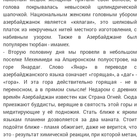
голова покрывалась невысокой цилиндрической
шапочкой. Национальным женским головным убором
азербайджанок является «кялагаи», это шелковый
платок из некрученых нитей местного изготовления, с
набивным узором. Также в Азербайджане был
популярен тюрбан - имамех.
- Вторую половину дня мы провели в небольшом
поселке Мехеммеди на Апшеронском полуострове, на
горе Янардаг. Слово «Янар» в переводе с
азербайджанского языка означает «горящая», а «даг» -
«гора». И эта гора действительно горящая - не в
переносном, а в прямом смысле! Недаром с древних
времён Азербайджан известен как Страна Огней. Сюда
приезжают буддисты, верящие в святость этой горы и
медитирующие у её подножия. Стать ближе к ярким
языкам пламени дозволяется за два маната. Стоит
подойти ближе - пламя обжигает, даже не верится, что
это - результат химической реакции, при которой метан,