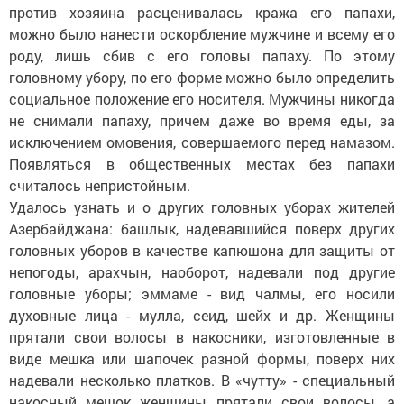
против хозяина расценивалась кража его папахи,
можно было нанести оскорбление мужчине и всему его
роду, лишь сбив с его головы папаху. По этому
головному убору, по его форме можно было определить
социальное положение его носителя. Мужчины никогда
не снимали папаху, причем даже во время еды, за
исключением омовения, совершаемого перед намазом.
Появляться в общественных местах без папахи
считалось непристойным.
Удалось узнать и о других головных уборах жителей
Азербайджана: башлык, надевавшийся поверх других
головных уборов в качестве капюшона для защиты от
непогоды, арахчын, наоборот, надевали под другие
головные уборы; эммаме - вид чалмы, его носили
духовные лица - мулла, сеид, шейх и др. Женщины
прятали свои волосы в накосники, изготовленные в
виде мешка или шапочек разной формы, поверх них
надевали несколько платков. В «чутту» - специальный
накосный мешок женщины прятали свои волосы, а