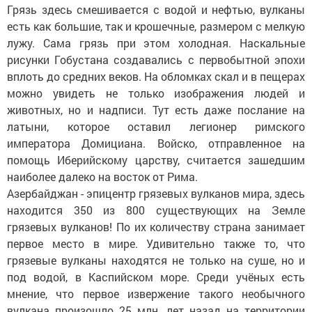
Грязь здесь смешивается с водой и нефтью, вулканы
есть как большие, так и крошечные, размером с мелкую
лужу. Сама грязь при этом холодная. Наскальные
рисунки Гобустана создавались с первобытной эпохи
вплоть до средних веков. На обломках скал и в пещерах
можно увидеть не только изображения людей и
животных, но и надписи. Тут есть даже послание на
латыни, которое оставил легионер римского
императора Домициана. Войско, отправленное на
помощь Иберийскому царству, считается зашедшим
наиболее далеко на восток от Рима.
Азербайджан - эпицентр грязевых вулканов мира, здесь
находится 350 из 800 существующих на Земле
грязевых вулканов! По их количеству страна занимает
первое место в мире. Удивительно также то, что
грязевые вулканы находятся не только на суше, но и
под водой, в Каспийском море. Среди учёных есть
мнение, что первое извержение такого необычного
вулкана произошло 25 млн. лет назад на территории