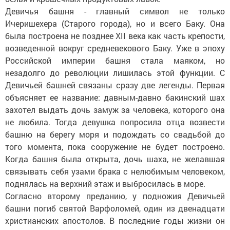
Девичья башня - главный символ не только
Ичеришехера (Старого города), но и всего Баку. Она
была построена не позднее XII века как часть крепости,
возведенной вокруг средневекового Баку. Уже в эпоху
Российской империи башня стала маяком, но
незадолго до революции лишилась этой функции. С
Девичьей башней связаны сразу две легенды. Первая
объясняет ее название: давным-давно бакинский шах
захотел выдать дочь замуж за человека, которого она
не любила. Тогда девушка попросила отца возвести
башню на берегу моря и подождать со свадьбой до
того момента, пока сооружение не будет построено.
Когда башня была открыта, дочь шаха, не желавшая
связывать себя узами брака с нелюбимым человеком,
поднялась на верхний этаж и выбросилась в море.
Согласно второму преданию, у подножия Девичьей
башни погиб святой Варфоломей, один из двенадцати
христианских апостолов. В последние годы жизни он