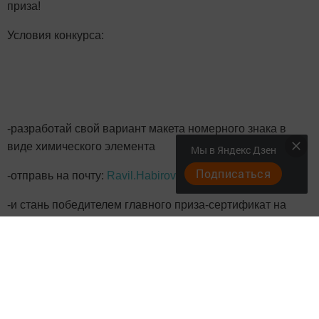
приза!
Условия конкурса:
-разработай свой вариант макета номерного знака в
виде химического элемента
Мы в Яндекс Дзен
Подписаться
-отправь на почту:
Ravil.Habirov@tatar.ru
.
-и стань победителем главного приза-сертификат на
фотосессию от фотографа Ольги Дорофеевой
https://vk.com/id69655364
Следите за самым важным и интересным в
Telegram-канале
Татмедиа