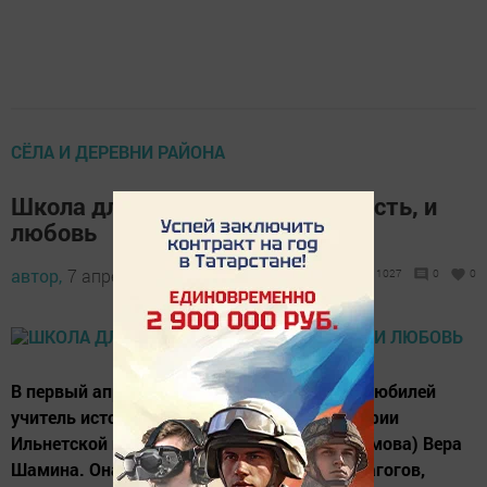
СЁЛА И ДЕРЕВНИ РАЙОНА
Школа для неё –и жизнь, и радость, и
любовь
автор,
7 апреля 2017 - 08:00
1027
0
0
В первый апрельский день весны отметила юбилей
учитель истории, обществознания и географии
Ильнетской школы имени Микая (М.Герасимова) Вера
Шамина. Она принадлежит к числу тех педагогов,