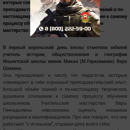
которые совмещают в себе огромный
преподавательский опыт, большой объём знаний и по-
настоящему творческое, душевное отношение к самому
процессу обучения школьников. Учительское
мастерство Веры Геннадьевны невозможно...
В первый апрельский день весны отметила юбилей
учитель истории, обществознания и географии
Ильнетской школы имени Микая (М.Герасимова) Вера
Шамина.
Она принадлежит к числу тех педагогов, которые
совмещают в себе огромный преподавательский опыт,
большой объём знаний и по-настоящему творческое,
душевное отношение к самому процессу обучения
школьников. Учительское мастерство Веры
Геннадьевны невозможно оценить никакими
разрядами и квалификациями. Про них говорят, что они
работают "с огоньком", отдавая делу всего себя.