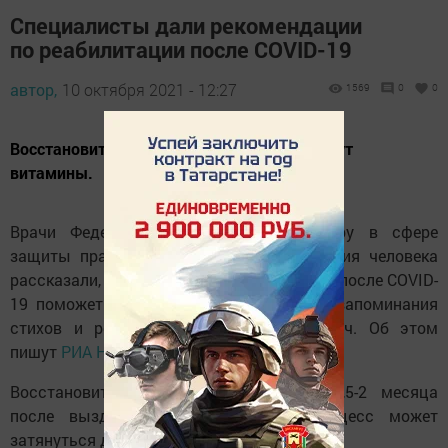
Специалисты дали рекомендации
по реабилитации после COVID-19
автор,
10 октября 2021 - 12:27
1569
0
0
Восстановить память после болезни помогут
витамины.
Врачи Федеральной службы по надзору в сфере
защиты прав потребителей и благополучия человека
рассказали, что в восстановлении памяти после COVID-
19 поможет разгадывание кроссвордов, запоминания
стихов и решения математических задач. Об этом
пишут
РИА Новости
.
Восстановительный период занимает 1,5-2 месяца
после выздоровления. Но иногда процесс может
затянуться до полугода и дольше.