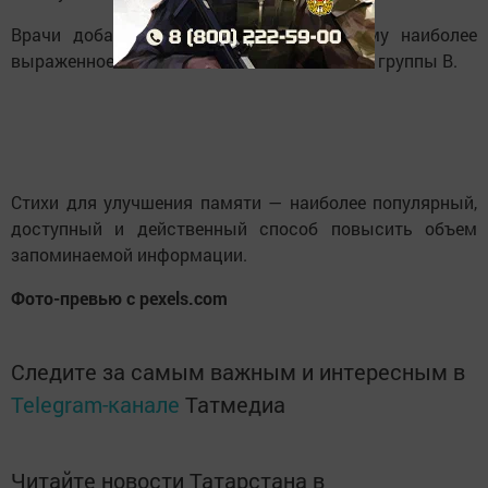
Врачи добавили, что на нервную систему наиболее
выраженное влияние оказывают витамины группы В.
Стихи для улучшения памяти — наиболее популярный,
доступный и действенный способ повысить объем
запоминаемой информации.
Фото-превью с pexels.com
Следите за самым важным и интересным в
Telegram-канале
Татмедиа
Читайте новости Татарстана в