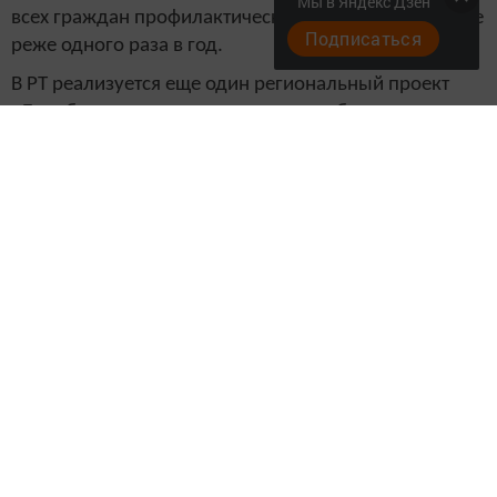
Мы в Яндекс Дзен
всех граждан профилактическими медосмотрами не
Подписаться
реже одного раза в год.
В РТ реализуется еще один региональный проект
«Борьба с сердечно-сосудистыми заболеваниями».
Основная его цель – снижение смертности от
болезней системы кровообращения. Ожидается, что
смертность от болезней системы кровообращения в
2019 году снизится до 600 случаев на 100 тыс.
населения. К 2024 году - до 450 случаев на 100 тыс.
человек.
Следите за самым важным и интересным в
Telegram-канале
Татмедиа
Читайте новости Татарстана в