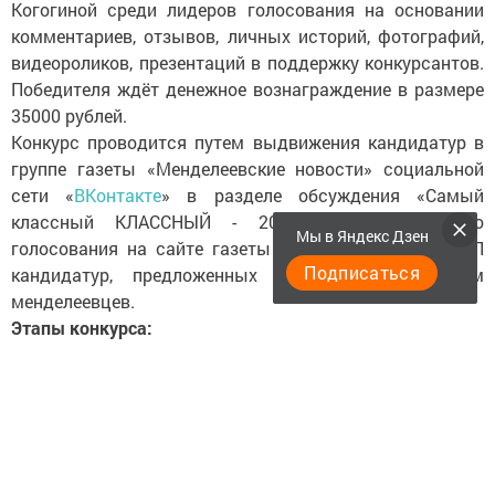
Когогиной среди лидеров голосования на основании
комментариев, отзывов, личных историй, фотографий,
видеороликов, презентаций в поддержку конкурсантов.
Победителя ждёт денежное вознаграждение в размере
35000 рублей.
Конкурс проводится путем выдвижения кандидатур в
группе газеты «Менделеевские новости» социальной
сети «
ВКонтакте
» в разделе обсуждения «Самый
классный КЛАССНЫЙ - 2017» и последующего
Мы в Яндекс Дзен
голосования на сайте газеты mendeleevskyi.ru за ТОП
Подписаться
кандидатур, предложенных большим количеством
менделеевцев.
Этапы конкурса:
1 этап - выдвижение и регистрация претендентов в
группе «ВКонтакте» в разделе обсуждения «Самый
классный КЛАССНЫЙ - 2017» - с 5 по 31 октября. В
следующий этап проходит ТОП классных
руководителей, предложенных большим количеством
менделеевцев.