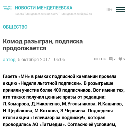
НОВОСТИ МЕНДЕЛЕЕВСКА
18+
Газета "Менделеевские новости" - Менделеевский район
ОБЩЕСТВО
Комод разыгран, подписка
продолжается
автор,
6 октября 2017 - 06:06
1514
0
0
Газета «МН» в рамках подписной кампании провела
акцию «Неделя льготной подписки». В розыгрыше
приняли участие более 400 подписчиков. Вот имена тех,
кто также получил ценные призы от редакции:
Л.Комарова, Д.Николенко, М.Угольникова, И.Кашипов,
Н.Щербакова, М.Коткова, З.Черняева. Подведены
итоги акции «Телевизор за подписку!», которая
проводилась АО «Татмедиа». Согласно её условиям,