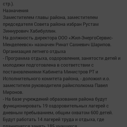
стр.).
Назначения
Заместителем главы района, заместителем
председателя Совета района избран Рустам
Зиннурович Хабибуллин.
На должность директора ООО «Жил-ЭнергоСервис-
Менделеевск» назначен Ринат Сахиевич Шарипов.
Организация летнего отдыха
- Программа отдыха, оздоровления, занятости детей и
молодежи подготовлена в соответствии с
постановлениями Кабинета Министров РТ и
Исполнительного комитета района, - доложил и.о.
заместителя руководителя райисполкома Павел
Миронов.
- На базе учреждений образования района будут
функционировать 19 оздоровительных лагерей с
дневным пребыванием, общим охватом 600 детей.
Будут работать 14 лагерей труда и отдыха, где
планируется занять 185 учащихся.