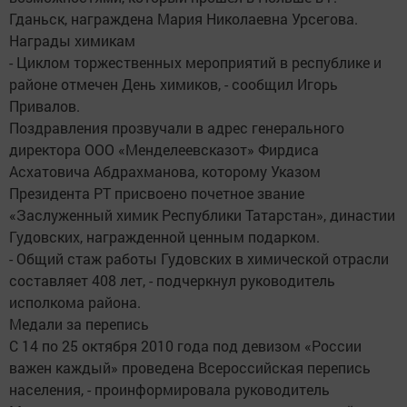
Гданьск, награждена Мария Николаевна Урсегова.
Награды химикам
- Циклом торжественных мероприятий в республике и
районе отмечен День химиков, - сообщил Игорь
Привалов.
Поздравления прозвучали в адрес генерального
директора ООО «Менделеевсказот» Фирдиса
Асхатовича Абдрахманова, которому Указом
Президента РТ присвоено почетное звание
«Заслуженный химик Республики Татарстан», династии
Гудовских, награжденной ценным подарком.
- Общий стаж работы Гудовских в химической отрасли
составляет 408 лет, - подчеркнул руководитель
исполкома района.
Медали за перепись
С 14 по 25 октября 2010 года под девизом «России
важен каждый» проведена Всероссийская перепись
населения, - проинформировала руководитель