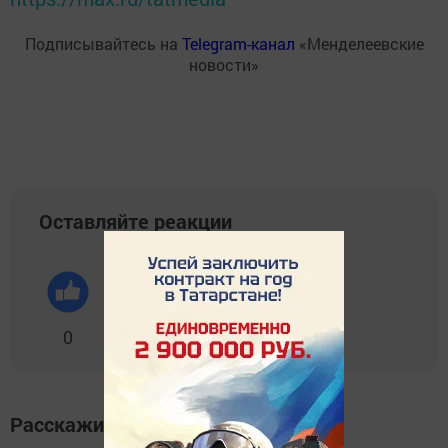
Подписывайтесь на
Telegram-канал
«Менделеевские
новости»
Оставляйте реакции
0
0
0
0
0
Расскажите друзьям