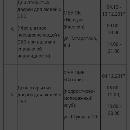
Дни открытых
04.12 -
дверей для людей с
МБУ ОК
13.12.2017
ОВЗ
«Нептун»
09.00 -
(бассейн),
(*бесплатное
4.
13.00
посещение людей с
ул. Татарстана,
ОВЗ при наличии
14.00 -
д.3
справки об
21.00
инвалидности)
МБУ ПМК
04.12.2017
«Сатори»
День открытых
08.00 -
(подростково-
5.
дверей для людей с
12.00,
молодежный
ОВЗ
клуб),
13.00 -
20.00
ул. Г.Тукая, д.10