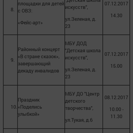
площадки для детей
07.12.2017
искусств",
8.
с ОВЗ:
14.30
ул.Зеленая, д.
«Фейс-арт»
23
МБУ ДОД
Районный концерт
"Детская школа
07.12.2017
«В стране сказок»,
искусств",
9.
завершающий
15.00
ул.Зеленая, д.
декаду инвалидов
23
МБУ ДО "Центр
08.12.2017
Праздник
детского
10.
«Поделись
творчества",
10.00 -
улыбкой»
11.30
ул.Тукая, д.6