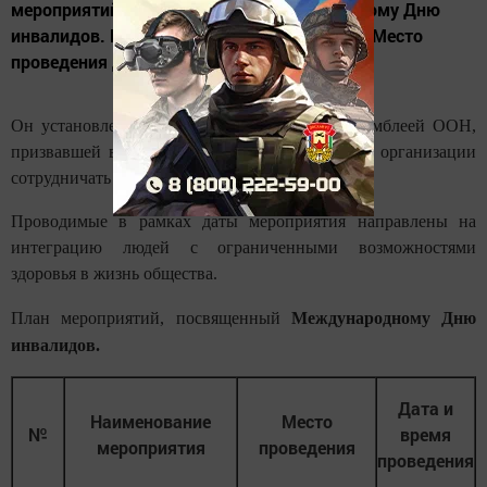
мероприятий, посвященный Международному Дню
инвалидов. № Наименование мероприятия Место
проведения Дата и время проведения...
Он установлен в 1992 году Генеральной Ассамблеей ООН,
призвавшей все государства и международные организации
сотрудничать в проведении этого дня.
Проводимые в рамках даты мероприятия направлены на
интеграцию людей с ограниченными возможностями
здоровья в жизнь общества.
План мероприятий, посвященный
Международному Дню
инвалидов.
Дата и
Наименование
Место
№
время
мероприятия
проведения
проведения