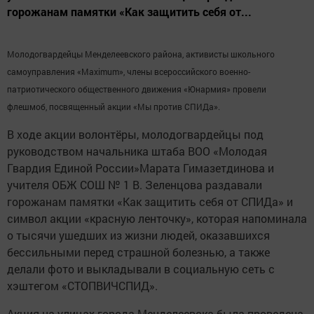
горожанам памятки «Как защитить себя от...
Молодогвардейцы Менделеевского района, активисты школьного
самоуправления «Maximum», члены всероссийского военно-
патриотического общественного движения «Юнармия» провели
флешмоб, посвященный акции «Мы против СПИДа».
В ходе акции волонтёры, молодогвардейцы под
руководством начальника штаба ВОО «Молодая
Гвардия Единой России»Марата Гимазетдинова и
учителя ОБЖ СОШ № 1 В. Зеленцова раздавали
горожанам памятки «Как защитить себя от СПИДа» и
символ акции «красную ленточку», которая напоминала
о тысячи ушедших из жизни людей, оказавшихся
бессильными перед страшной болезнью, а также
делали фото и выкладывали в социальную сеть с
хэштегом «СТОПВИЧСПИД».
Акция на улицах города Менделеевска была проведена