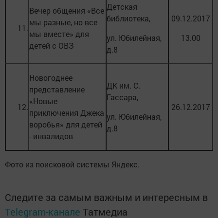
Детская
Вечер общения «Все
библиотека,
09.12.2017
мы разные, но все
11.
мы вместе» для
ул. Юбилейная,
13.00
детей с ОВЗ
д.8
Новогоднее
ДК им. С.
представление
Гассара,
«Новые
12.
26.12.2017
приключения Джека
ул. Юбилейная,
воробья» для детей
д.8
- инвалидов
Фото из поисковой системы Яндекс.
Следите за самым важным и интересным в
Telegram-канале
Татмедиа