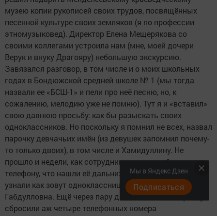
музею копии рукописей своих трудов, посвящённых
песенной культуре своих земляков (я по профессии
этномузыковед). Директор Елена Мещерякова со
своими коллегами устроила нам (мне, моей дочери
Верук и внуку Драгояру) небольшую экскурсию.
Завязался разговор, в том числе и о моих школьных
годах в Бондюжской средней школе № 1 (мы тогда
назвали ее «БСШ-1» и пели про неё песню, но, к
сожалению, мелодию уже не помню). Тут я и «вставил»
свою давнюю просьбу: как бы разыскать своих
одноклассников. Но поскольку я помнил не всех, назвал
парочку девчачьих имён (из девушек запомнил почему-
то только двоих), в том числе и Хамидуллину. Не
прошло и недели, как сотрудники музея сообщили по
Мы в Яндекс Дзен
телефону, что нашли её дальних родственников и
узнали как зовут одноклассницу - Ахметова Разина
Подписаться
Габдулловна. Ещё через пару дней на мою электронку
сбросили аж четыре телефонных номера