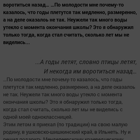
воротиться назад… …По молодости мне почему-то
казалось, что годы плетутся так медленно, размеренно,
а на деле оказалоь не так. Неужели так много воды
утекло с момента окончания школы? Это я обнаружил
только тогда, когда стал считать, сколько лет мы не
виделись...
...А годы летят, словно птицы летят,
И некогда им воротиться назад…
…По молодости мне почему-то казалось, что годы
плетутся так медленно, размеренно, а на деле оказалоь
не так. Неужели так много воды утекло с момента
окончания школы? Это я обнаружил только тогда,
когда стал считать, сколько лет мы не виделись с
одной моей одноклассницей.
Этим летом я приехал (по традиции) на свою малую
родину, в ушковско-шишкинский край, в Ильнеть. Ну и
решил подарить Менделеевскому краеведческому