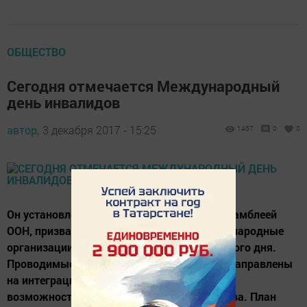
ОБЩЕСТВО
Сегодня отмечается Международный
день инвалидов
автор,
3 декабря 2017 - 15:25
1457
0
0
Он установлен в 1992 году Генеральной Ассамблеей
ООН, призвавшей все государства и международные
организации сотрудничать в проведении этого дня.
Проводимые в рамках даты мероприятия направлены
на интеграцию людей с ограниченными
возможностями здоровья в жизнь общества. План