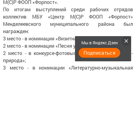
М(С)Р ФООП «Форпост».
По итогам выступлений среди рабочих отрядов
коллектив МБУ «Центр М(С)Р ФООП «Форпост»
Менделеевского муниципального района был
награжден:
3 место - в номинации «Визитная карточка»
Мы в Яндекс Дзен
2 место - в номинации «Песня у костра»;
Подписаться
2 место - в конкурсе-фотовыставке «Чудесный мир -
природа»;
3 место - в номинации «Литературно-музыкальная
композиция»;
3 место -в номинации «Золотой голос»;
3 место - в номинации «Оригинальный жанр»;
Общекомандное 3 место.