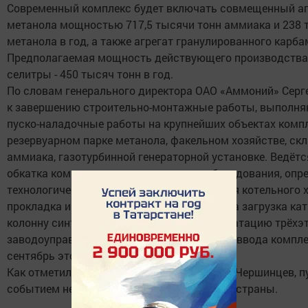
Современный комплекс будет включать совмещенный аг
метанола мощностью 717,5 тысячи тонн аммиака и 238 
метанола в год, а также агрегат гранулированного карба
Предполагаемая мощность действующего производств
селитры - 450 тысяч тонн в год.
По словам генерального директора ОАО «Аммоний» Серге
к завершению строительно-монтажные работы, выполн
пуско-наладочные работы на крупнейших объектах компл
резервуарном парке метанола, факельном хозяйстве, ск
аммиака, газотурбинной генераторной установке. Ведёт
обкатка компрессорного и насосного оборудования, опр
технологических трубопроводов, испытания котельного х
прокладка и испытания кабелей. Выполнена загрузка ка
колонну синтеза аммиака. Введён в эксплуатацию трёх
заводоуправления. Запланированный срок ввода комплек
сентябрь этого года.
Как отметил руководитель района Валерий Чершинцев, п
событием не только в истории района, но и страны.