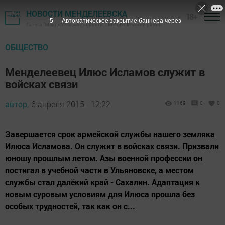
НОВОСТИ МЕНДЕЛЕЕВСКА
18+
4
Автоматическое закрытие баннера через
Газета "Менделеевские новости" - Менделеевский район
ОБЩЕСТВО
Менделеевец Илюс Исламов служит в
войсках связи
автор,
6 апреля 2015 - 12:22
1169
0
0
Завершается срок армейской службы нашего земляка
Илюса Исламова. Он служит в войсках связи. Призвали
юношу прошлым летом. Азы военной профессии он
постигал в учебной части в Ульяновске, а местом
службы стал далёкий край - Сахалин. Адаптация к
новым суровым условиям для Илюса прошла без
особых трудностей, так как он с...