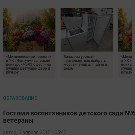
«Менделеевские новости»
Запасаем урожай
«Мендел
и УК «Нептун+» запускают
правильно: как выбрать
и УК «Н
конкурс «ЧЭЧЭК фест» на
морозильник для дачи и
конкурс
лучший цветущий двор и
дома
лучший
клумбу
клумбу
ОБРАЗОВАНИЕ
Гостями воспитанников детского сада №6
ветераны
автор,
3 апреля 2015 - 05:42