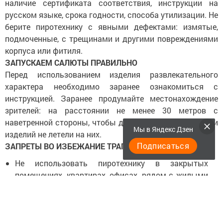
наличие сертификата соответствия, инструкции на
русском языке, срока годности, способа утилизации. Не
берите пиротехнику с явными дефектами: измятые,
подмоченные, с трещинами и другими повреждениями
корпуса или фитиля.
ЗАПУСКАЕМ САЛЮТЫ ПРАВИЛЬНО
Перед использованием изделия развлекательного
характера необходимо заранее ознакомиться с
инструкцией. Заранее продумайте местонахождение
зрителей: на расстоянии не менее 30 метров с
наветренной стороны, чтобы дым и несгоревшие части
Мы в Яндекс Дзен
изделий не летели на них.
Подписаться
ЗАПРЕТЫ ВО ИЗБЕЖАНИЕ ТРАГЕДИИ
Не использовать пиротехнику в закрытых
помещениях, квартирах, офисах, рядом с жилыми
домами, объектами промышленности,
транспортной и топливно-энергетической
инфраструктуры, сельского хозяйства.
Не запускать салюты с балконов и лоджий и