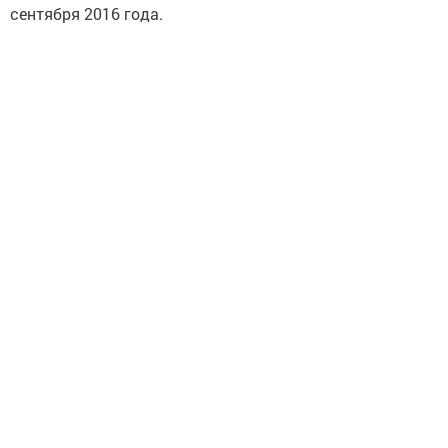
сентября 2016 года.
Следите за самым важным и интересным в
Telegram-канале
Татмедиа