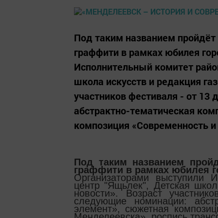
Под таким названием пройдё
граффити в рамках юбилея гор
Исполнительный комитет райо
школа искусств и редакция га
участников фестиваля - от 13
абстрактно-тематическая ком
композиция «Современность и 
Под таким названием прой
граффити в рамках юбилея г
Организаторами выступили И
центр "Ящьлек", Детская школ
новости». Возраст участник
следующие номинации: абстр
элемент», сюжетная композиц
Менделеевска», роспись транс