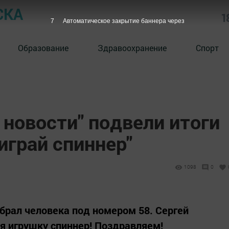
СКА
1
6
Автоматическое закрытие баннера через
Образование
Здравоохранение
Спорт
новости" подвели итоги
грай спиннер"
1098
0
брал человека под номером 58. Сергей
я игрушку спиннер! Поздравляем!