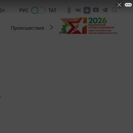
8+
РУС
ТАТ
Происшествия
Новости Госавтоинспекции
0