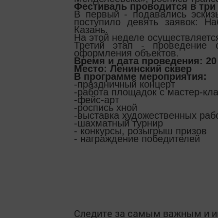
Фестиваль проводится в три 
В первый - подавались эскиз
поступило девять заявок: Н
Казань.
На этой неделе осуществляется
Третий этап - проведение с
оформления объектов.
Время и дата проведения: 20 
Место: Ленинский сквер
В программе мероприятия:
-праздничный концерт
-работа площадок с мастер-кл
-фейс-арт
-роспись хной
-выставка художественных раб
-шахматный турнир
- конкурсы, розыгрыш призов
- награждение победителей
Следите за самым важным и 