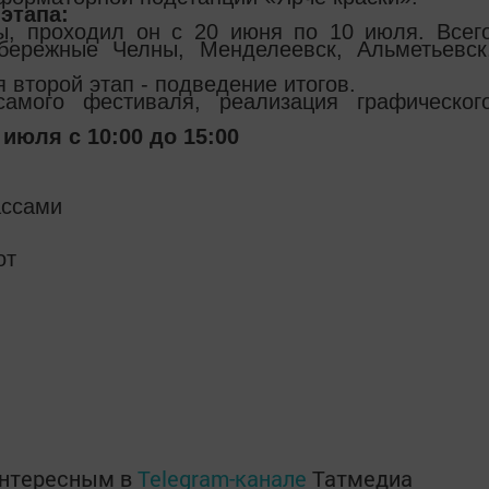
этапа:
ы, проходил он с 20 июня по 10 июля. Всег
абережные Челны, Менделеевск, Альметьевск
 второй этап - подведение итогов.
амого фестиваля, реализация графическог
июля с 10:00 до 15:00
ассами
от
интересным в
Telegram-канале
Татмедиа