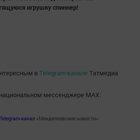
тящуюся игрушку спиннер!
интересным в
Telegram-канале
Татмедиа
в национальном мессенджере MАХ:
Telegram-канал
«Менделеевские новости»