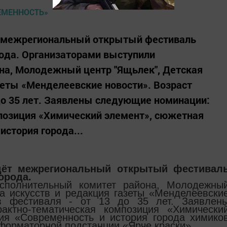
т межрегиональный открытый фестиваль
ода. Организаторами выступили
на, Молодежный центр "Ящьлек", Детская
зеты «Менделеевские новости». Возраст
 до 35 лет. Заявлены следующие номинации:
позиция «Химический элемент», сюжетная
история города...
дёт межрегиональный открытый фестивал
орода.
сполнительный комитет района, Молодежны
а искусств и редакция газеты «Менделеевски
ов фестиваля - от 13 до 35 лет. Заявлен
актно-тематическая композиция «Химически
ия «Современность и история города химико
форматорной подстанции «Ярче краски».