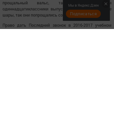
прощальный вальс, также по традиции
Мы в Яндекс Дзен
одиннадцатиклассники выпустили в небо воздушные
Подписаться
шары, так они попрощались со своей школой.
Право дать Последний звонок в 2016-2017 учебном
году представилось Марселю Гайнатуллину (11А) и
Алисе Рудаковой(1А), Екатерине Красильниковой (11А) и
Никите Ходалову (1А) . Затем выпускники вместе с
гостями и учителями, родителями
сфотографировались на память. Они обещали никогда
не забывать друг друга и свою родную школу.