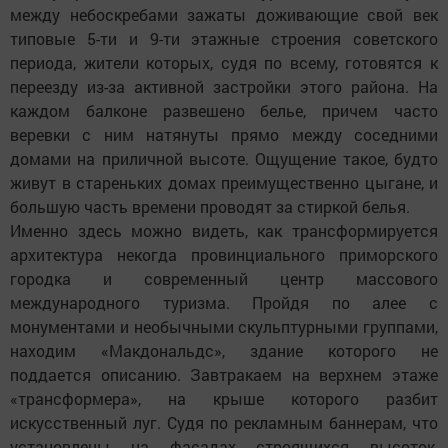
между небоскребами зажаты доживающие свой век
типовые 5-ти и 9-ти этажные строения советского
периода, жители которых, судя по всему, готовятся к
переезду из-за активной застройки этого района. На
каждом балконе развешено белье, причем часто
веревки с ним натянуты прямо между соседними
домами на приличной высоте. Ощущение такое, будто
живут в стареньких домах преимущественно цыгане, и
большую часть времени проводят за стиркой белья.
Именно здесь можно видеть, как трансформируется
архитектура некогда провинциального приморского
городка и современный центр массового
международного туризма. Пройдя по алее с
монументами и необычными скульптурными группами,
находим «Макдональдс», здание которого не
поддается описанию. Завтракаем на верхнем этаже
«трансформера», на крыше которого разбит
искусственный луг. Судя по рекламным баннерам, что
установлены на фасадах строящихся высоток,