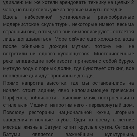
удивлен: мы же хотели арендовать технику на целых 2
часа, но выдохлись уже за первые минуты поездки.
Вдоль набережной установлены разнообразные
модернистские скульптуры, некоторые имеют весьма
странный вид, о том, что они символизируют - остается
лишь догадываться. Море сейчас еще холодное, вода
после обильных дождей мутная, потому мы не
встретили ни одного купающегося. Многочисленные
реки, впадающие поблизости, принесли с собой бурую,
мутную воду с горных долин, где буйствует стихия, все
последние дни идут проливные дожди.
Прямо напротив высотки, где мы остановились на
ночлег, стоит здание, явно напоминающее греческий
Парфенон, поблизости - высокий маяк, построенный в
стиле а-ля Медичи, напротив него - перевернутый дом.
Повсюду рестораны национальной кухни, игорные
заведения и ночные клубы. Судя по всему, в летние
месяцы жизнь в Батуми кипит круглые сутки. Сегодня
Батуми является важнейшим культурным,