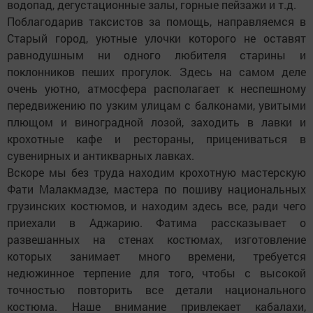
водопад, дегустационные залы, горные пейзажи и т.д.
Поблагодарив таксистов за помощь, направляемся в
Старый город, уютные улочки которого не оставят
равнодушным ни одного любителя старины и
поклонников пеших прогулок. Здесь на самом деле
очень уютно, атмосфера располагает к неспешному
передвижению по узким улицам с балконами, увитыми
плющом и виноградной лозой, заходить в лавки и
крохотные кафе и рестораны, прицениваться в
сувенирных и антикварных лавках.
Вскоре мы без труда находим крохотную мастерскую
Фати Малакмадзе, мастера по пошиву национальных
грузинских костюмов, и находим здесь все, ради чего
приехали в Аджарию. Фатима рассказывает о
развешанных на стенах костюмах, изготовление
которых занимает много времени, требуется
недюжинное терпение для того, чтобы с высокой
точностью повторить все детали национального
костюма. Наше внимание привлекает кабалахи,