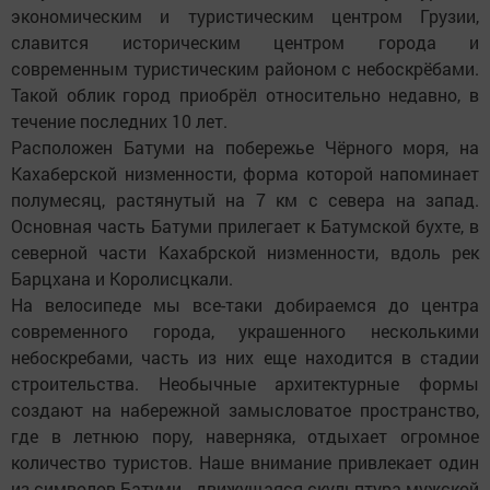
экономическим и туристическим центром Грузии,
славится историческим центром города и
современным туристическим районом с небоскрёбами.
Такой облик город приобрёл относительно недавно, в
течение последних 10 лет.
Расположен Батуми на побережье Чёрного моря, на
Кахаберской низменности, форма которой напоминает
полумесяц, растянутый на 7 км с севера на запад.
Основная часть Батуми прилегает к Батумской бухте, в
северной части Кахабрской низменности, вдоль рек
Барцхана и Королисцкали.
На велосипеде мы все-таки добираемся до центра
современного города, украшенного несколькими
небоскребами, часть из них еще находится в стадии
строительства. Необычные архитектурные формы
создают на набережной замысловатое пространство,
где в летнюю пору, наверняка, отдыхает огромное
количество туристов. Наше внимание привлекает один
из символов Батуми - движущаяся скульптура мужской