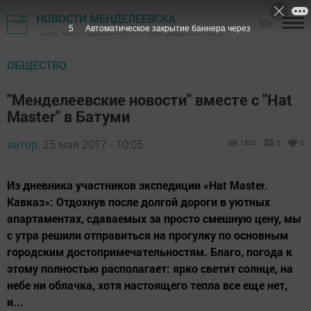
НОВОСТИ МЕНДЕЛЕЕВСКА
18+
4
Автоматическое закрытие баннера через
Газета "Менделеевские новости" - Менделеевский район
ОБЩЕСТВО
"Менделеевские новости" вместе с "Hat
Master" в Батуми
автор,
25 мая 2017 - 10:05
1502
0
0
Из дневника участников экспедиции «Hat Master.
Кавказ»: Отдохнув после долгой дороги в уютных
апартаментах, сдаваемых за просто смешную цену, мы
с утра решили отправиться на прогулку по основным
городским достопримечательностям. Благо, погода к
этому полностью располагает: ярко светит солнце, на
небе ни облачка, хотя настоящего тепла все еще нет,
и...