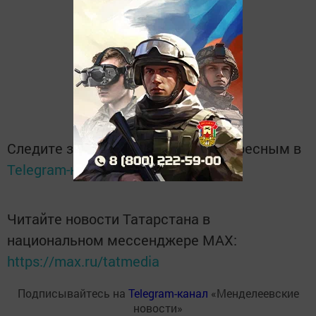
Следите за самым важным и интересным в
Telegram-канале
Татмедиа
Читайте новости Татарстана в
национальном мессенджере MАХ:
https://max.ru/tatmedia
Подписывайтесь на
Telegram-канал
«Менделеевские
новости»