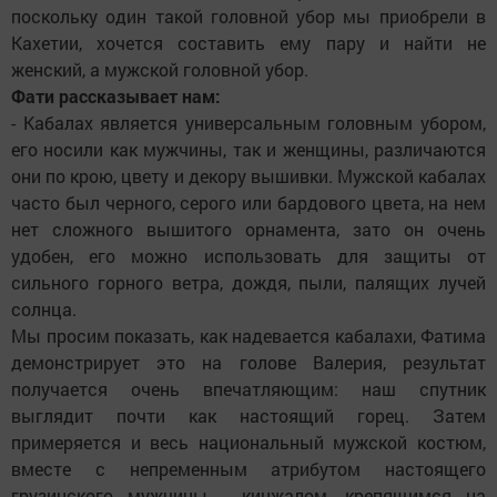
поскольку один такой головной убор мы приобрели в
Кахетии, хочется составить ему пару и найти не
женский, а мужской головной убор.
Фати рассказывает нам:
- Кабалах является универсальным головным убором,
его носили как мужчины, так и женщины, различаются
они по крою, цвету и декору вышивки. Мужской кабалах
часто был черного, серого или бардового цвета, на нем
нет сложного вышитого орнамента, зато он очень
удобен, его можно использовать для защиты от
сильного горного ветра, дождя, пыли, палящих лучей
солнца.
Мы просим показать, как надевается кабалахи, Фатима
демонстрирует это на голове Валерия, результат
получается очень впечатляющим: наш спутник
выглядит почти как настоящий горец. Затем
примеряется и весь национальный мужской костюм,
вместе с непременным атрибутом настоящего
грузинского мужчины - кинжалом, крепящимся на