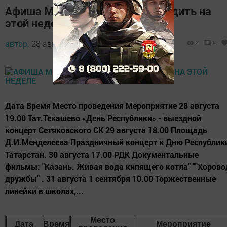
Афиша Менделеевска: Куда сходить на
этой неделе
автор,
28 августа 2017 - 05:49
2
0
Дата Время Место проведения Мероприятие 28 августа
19.00 Тат.Текашево «День Республики» - выездной
концерт Сетяковского СК 29 августа 18.00 Площадь
Д.И.Менделеева Праздничный концерт к Дню Республик
Татарстан. 30 августа 17.00 РДК Документальные
фильмы: "Казань. Живая вода кипящего котла" ""Хорово
дружбы" . 31 августа 1 сентября 10.00 Торжественные
линейки в школах,...
Место
Дата
Время
Мероприятие