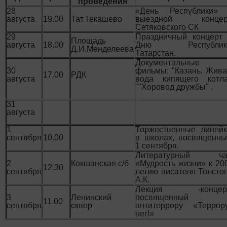
проведения
28
«День Республики» 
августа
19.00
Тат.Текашево
выездной концер
Сетяковского СК
29
Праздничный концерт 
Площадь
августа
18.00
Дню Республик
Д.И.Менделеева
Татарстан.
Документальные
30
фильмы: "Казань. Жив
17.00
РДК
августа
вода кипящего котла
""Хоровод дружбы" .
31
августа
1
Торжественные линейк
сентября
10.00
в школах, посвященны
1 сентября.
Литературный ча
2
Кокшанская с/б
«Мудрость жизни» к 20
12.30
сентября
летию писателя Толсто
А.К.
Лекция -концерт
3
Ленинский
посвященный
11.00
сентября
сквер
антитеррору «Террору
нет!»