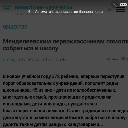
НОВОСТИ МЕНДЕЛЕЕВСКА
18+
5
Автоматическое закрытие баннера через
Газета "Менделеевские новости" - Менделеевский район
ОБЩЕСТВО
Менделеевским первоклассникам помогл
собраться в школу
автор,
28 августа 2017 - 06:47
1222
0
В новом учебном году 372 ребёнка, впервые переступив
порог образовательных учреждений, пополнят ряды
школьников. 45 из них - дети из малообеспеченных,
многодетных семей, проживающие с родителями-
инвалидами, дети-инвалиды, нуждаются в
благотворительной помощи. Стало традицией в последн
дни августа в рамках акции «Помоги собраться в школу»
дарить таким детям ранцы с канцтоварами....